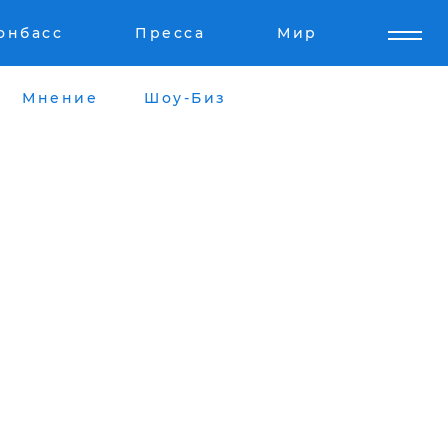
онбасс
Пресса
Мир
Мнение
Шоу-Биз