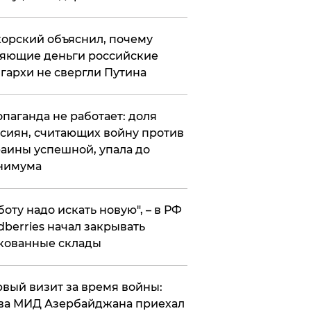
орский объяснил, почему
яющие деньги российские
гархи не свергли Путина
опаганда не работает: доля
сиян, считающих войну против
аины успешной, упала до
нимума
боту надо искать новую", – в РФ
dberries начал закрывать
кованные склады
вый визит за время войны:
ва МИД Азербайджана приехал