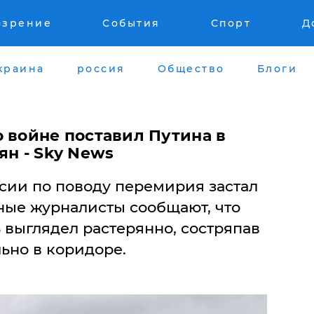
озрение
События
Спорт
Д
краина
россия
Общество
Блоги
 войне поставил Путина в
ян - Sky News
сии по поводу перемирия застал
ные журналисты сообщают, что
 выглядел растерянно, состряпав
ьно в коридоре.