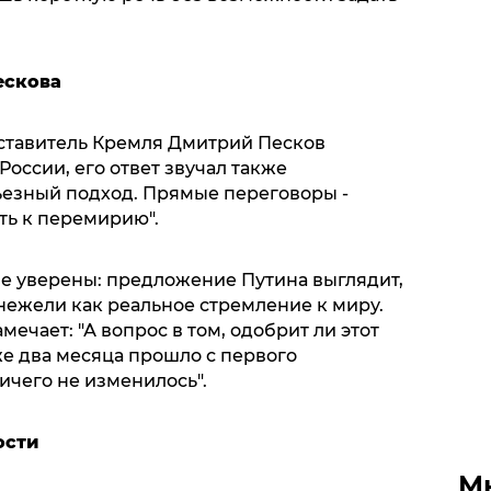
ескова
ставитель Кремля Дмитрий Песков
оссии, его ответ звучал также
рьезный подход. Прямые переговоры -
ть к перемирию".
е уверены: предложение Путина выглядит,
 нежели как реальное стремление к миру.
ечает: "А вопрос в том, одобрит ли этот
же два месяца прошло с первого
ичего не изменилось".
ости
М