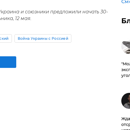
См
краина и союзники предложили начать 30-
ника, 12 мая.
Б
ский
Война Украины с Россией
​"М
эксп
уго
Жда
отс