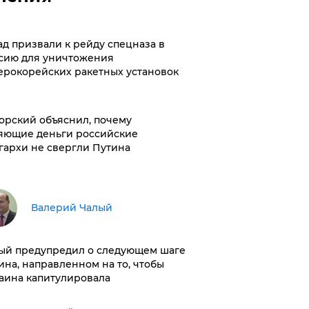
ад призвали к рейду спецназа в
сию для уничтожения
ерокорейских ракетных установок
орский объяснил, почему
яющие деньги российские
гархи не свергли Путина
Валерий Чалый
ый предупредил о следующем шаге
ина, направленном на то, чтобы
аина капитулировала