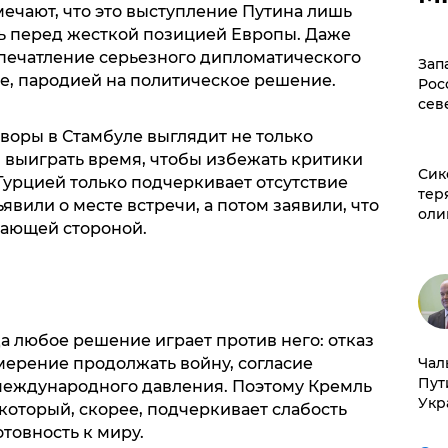
чают, что это выступление Путина лишь
ь перед жесткой позицией Европы. Даже
впечатление серьезного дипломатического
Зап
рее, пародией на политическое решение.
Рос
сев
оры в Стамбуле выглядит не только
 выиграть время, чтобы избежать критики
Сик
 Турцией только подчеркивает отсутствие
тер
явили о месте встречи, а потом заявили, что
оли
мающей стороной.
да любое решение играет против него: отказ
Чал
мерение продолжать войну, согласие
Пут
международного давления. Поэтому Кремль
Укр
который, скорее, подчеркивает слабость
товность к миру.