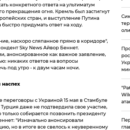
жать конкретного ответа на ультиматум
о прекращения огня. Кремль был застигнут
Сик
ропейских стран, и выступление Путина
тер
 быстро придумать ответ на ходу.
оли
ие, наскоро сляпанное прямо в коридоре",
пондент Sky News Айвор Беннет.
​Пр
и, анонсированное как важное заявление,
рос
ю: никаких ответов на вопросы
Укр
ь под утро - к двум часам ночи.
ми
 наспех
"Ра
Wil
переговоры с Украиной 15 мая в Стамбуле
ата
Турция даже не подтвердила свое участие,
о только собирается позвонить президенту
Пер
еннет: "Изначально анонсировали
гла
ю, но в итоге все свелось к неуверенному