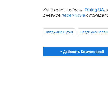
Как ранее сообщал
Dialog.UA
,
У
дневное
перемирие
с понедель
Владимир Путин
Владимир Зелен
+ Добавить Комментарий