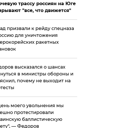
чевую трассу россиян на Юге
зрывают "все, что движется"
ад призвали к рейду спецназа
оссию для уничтожения
ерокорейских ракетных
ановок
оров высказался о шансах
нуться в министры обороны и
яснил, почему не выходит на
тесты
 день моего увольнения мы
ешно протестировали
аинскую баллистическую
ету", — Федоров