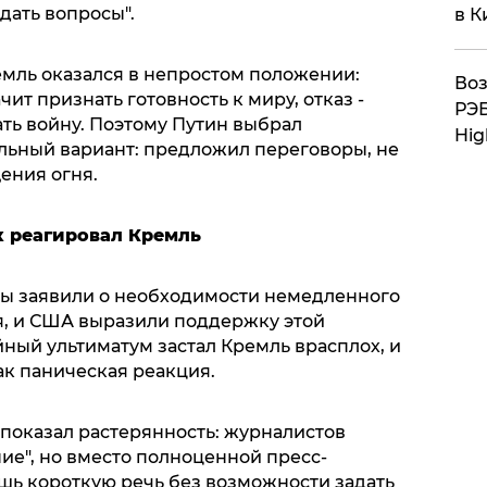
дать вопросы".
в К
мль оказался в непростом положении:
Воз
чит признать готовность к миру, отказ -
РЭБ
ть войну. Поэтому Путин выбрал
Hig
льный вариант: предложил переговоры, не
ения огня.
к реагировал Кремль
ы заявили о необходимости немедленного
я, и США выразили поддержку этой
ный ультиматум застал Кремль врасплох, и
ак паническая реакция.
показал растерянность: журналистов
ие", но вместо полноценной пресс-
ь короткую речь без возможности задать