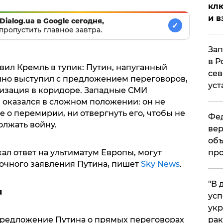
клю
и в
Dialog.ua в Google сегодня,
✓
пропустить главное завтра.
Зап
в Р
вил Кремль в тупик: Путин, напуганный
сев
шно выступил с предложением переговоров,
уст
изация в коридоре. Западные СМИ
 оказался в сложном положении: он не
о перемирии, ни отвергнуть его, чтобы не
Фед
олжать войну.
вер
объ
про
кал ответ на ультиматум Европы, могут
ночного заявления Путина, пишет
Sky News
.
​"В
я
усп
укр
рак
предложение Путина о прямых переговорах