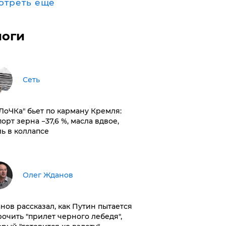
отреть ещё
логи
Сеть
оЛоЧКа" бьет по карману Кремля:
орт зерна −37,6 %, масла вдвое,
ль в коллапсе
Олег Жданов
нов рассказал, как Путин пытается
рочить "прилет черного лебедя",