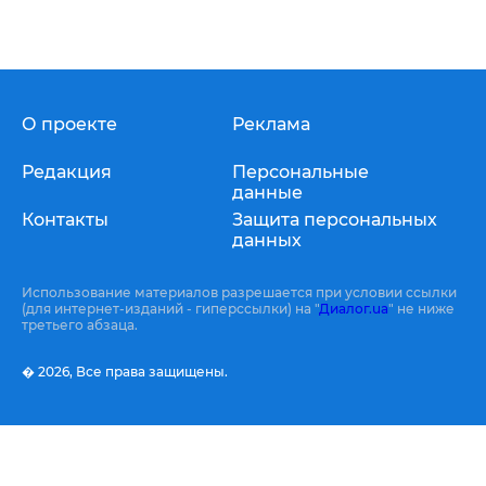
О проекте
Реклама
Редакция
Персональные
данные
Контакты
Защита персональных
данных
Использование материалов разрешается при условии ссылки
(для интернет-изданий - гиперссылки) на "
Диалог.ua
" не ниже
третьего абзаца.
� 2026,
Все права защищены.