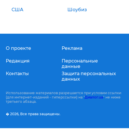
США
Шоубиз
О проекте
Реклама
Редакция
Персональные
данные
Контакты
Защита персональных
данных
Использование материалов разрешается при условии ссылки
(для интернет-изданий - гиперссылки) на "
Диалог.ua
" не ниже
третьего абзаца.
� 2026,
Все права защищены.