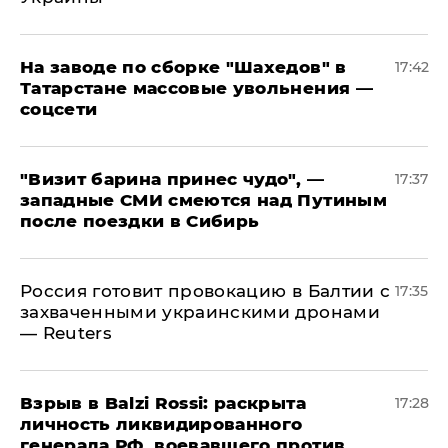
На заводе по сборке "Шахедов" в
17:42
Татарстане массовые увольнения —
соцсети
"Визит барина принес чудо", —
17:37
западные СМИ смеются над Путиным
после поездки в Сибирь
​Россия готовит провокацию в Балтии с
17:35
захваченными украинскими дронами
— Reuters
​Взрыв в Balzi Rossi: раскрыта
17:28
личность ликвидированного
генерала РФ, воевавшего против