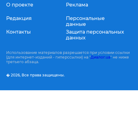
О проекте
Реклама
Редакция
Персональные
данные
Контакты
Защита персональных
данных
Использование материалов разрешается при условии ссылки
(для интернет-изданий - гиперссылки) на "
Диалог.ua
" не ниже
третьего абзаца.
� 2026,
Все права защищены.