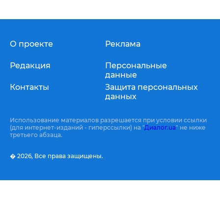
О проекте
Реклама
Редакция
Персональные
данные
Контакты
Защита персональных
данных
Использование материалов разрешается при условии ссылки
(для интернет-изданий - гиперссылки) на "
Диалог.ua
" не ниже
третьего абзаца.
� 2026,
Все права защищены.