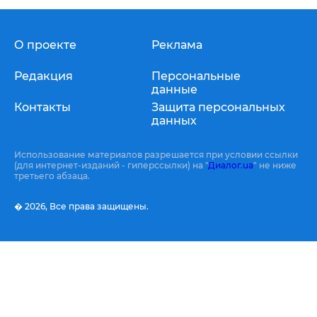
О проекте
Реклама
Редакция
Персональные
данные
Контакты
Защита персональных
данных
Использование материалов разрешается при условии ссылки
(для интернет-изданий - гиперссылки) на "
Диалог.ua
" не ниже
третьего абзаца.
� 2026,
Все права защищены.