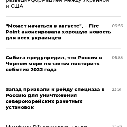
развединформацией между Украиной
и США
"Может начаться в августе", – Fire
06:56
Point анонсировала хорошую новость
для всех украинцев
Сибига предупредил, что Россия в
06:55
Черном море пытается повторить
события 2022 года
Запад призвали к рейду спецназа в
23:31
Россию для уничтожения
северокорейских ракетных
установок