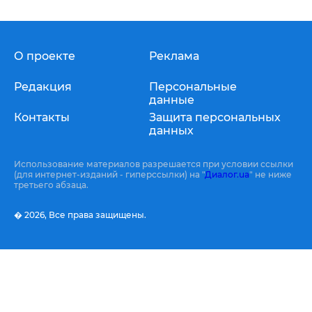
О проекте
Реклама
Редакция
Персональные
данные
Контакты
Защита персональных
данных
Использование материалов разрешается при условии ссылки
(для интернет-изданий - гиперссылки) на "
Диалог.ua
" не ниже
третьего абзаца.
� 2026,
Все права защищены.