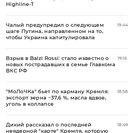
Highline-T
Чалый предупредил о следующем
19:44
шаге Путина, направленном на то,
чтобы Украина капитулировала
Взрыв в Balzi Rossi: стало известно о
19:16
новых пострадавших в семье Главкома
ВКС РФ
​"МоЛоЧКа" бьет по карману Кремля:
18:58
экспорт зерна −37,6 %, масла вдвое,
уголь в коллапсе
Дикий рассказал о последней
18:49
неядерной "карте" Кремля, которую