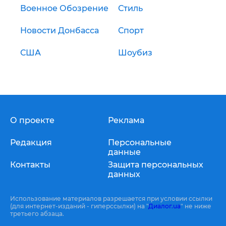
Военное Обозрение
Стиль
Новости Донбасса
Спорт
США
Шоубиз
О проекте
Реклама
Редакция
Персональные
данные
Контакты
Защита персональных
данных
Использование материалов разрешается при условии ссылки
(для интернет-изданий - гиперссылки) на "
Диалог.ua
" не ниже
третьего абзаца.