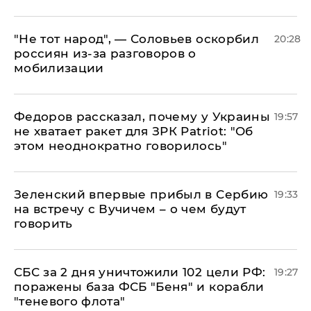
​"Не тот народ", — Соловьев оскорбил
20:28
россиян из-за разговоров о
мобилизации
Федоров рассказал, почему у Украины
19:57
не хватает ракет для ЗРК Patriot: "Об
этом неоднократно говорилось"
Зеленский впервые прибыл в Сербию
19:33
на встречу с Вучичем – о чем будут
говорить
СБС за 2 дня уничтожили 102 цели РФ:
19:27
поражены база ФСБ "Беня" и корабли
"теневого флота"