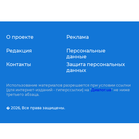
О проекте
Реклама
Редакция
Персональные
данные
Контакты
Защита персональных
данных
Использование материалов разрешается при условии ссылки
(для интернет-изданий - гиперссылки) на "
Диалог.ua
" не ниже
третьего абзаца.
� 2026,
Все права защищены.