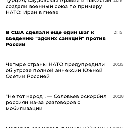
Турция, Саудовская Аравия и Пакистан
21:19
создали военный союз по примеру
НАТО: Иран в гневе
В США сделали еще один шаг к
21:15
введению "адских санкций" против
России
Четыре страны НАТО предупредили
20:35
об угрозе полной аннексии Южной
Осетии Россией
​"Не тот народ", — Соловьев оскорбил
20:28
россиян из-за разговоров о
мобилизации