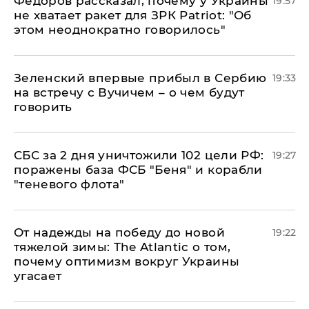
Федоров рассказал, почему у Украины
19:57
не хватает ракет для ЗРК Patriot: "Об
этом неоднократно говорилось"
Зеленский впервые прибыл в Сербию
19:33
на встречу с Вучичем – о чем будут
говорить
СБС за 2 дня уничтожили 102 цели РФ:
19:27
поражены база ФСБ "Беня" и корабли
"теневого флота"
От надежды на победу до новой
19:22
тяжелой зимы: The Atlantic о том,
почему оптимизм вокруг Украины
угасает