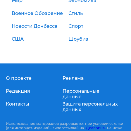
Мир
Экономика
Военное Обозрение
Стиль
Новости Донбасса
Спорт
США
Шоубиз
О проекте
Реклама
Редакция
Персональные
данные
Контакты
Защита персональных
данных
Использование материалов разрешается при условии ссылки
(для интернет-изданий - гиперссылки) на "
Диалог.ua
" не ниже