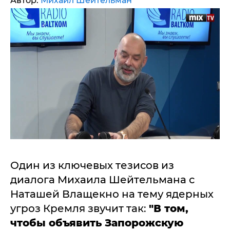
Автор:
Михаил Шейтельман
Один из ключевых тезисов из
диалога Михаила Шейтельмана с
Наташей Влащекно на тему ядерных
угроз Кремля звучит так:
"В том,
чтобы объявить Запорожскую