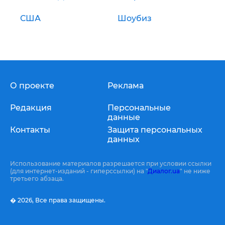
США
Шоубиз
О проекте
Реклама
Редакция
Персональные
данные
Контакты
Защита персональных
данных
Использование материалов разрешается при условии ссылки
(для интернет-изданий - гиперссылки) на "
Диалог.ua
" не ниже
третьего абзаца.
� 2026,
Все права защищены.