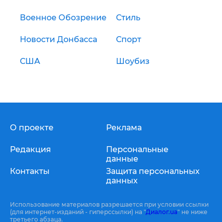
Военное Обозрение
Стиль
Новости Донбасса
Спорт
США
Шоубиз
О проекте
Реклама
Редакция
Персональные
данные
Контакты
Защита персональных
данных
Использование материалов разрешается при условии ссылки
(для интернет-изданий - гиперссылки) на "
Диалог.ua
" не ниже
третьего абзаца.