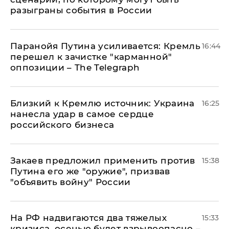
разыграны события в России
Паранойя Путина усиливается: Кремль
16:44
перешел к зачистке "карманной"
оппозиции – The Telegraph
Близкий к Кремлю источник: Украина
16:25
нанесла удар в самое сердце
российского бизнеса
Закаев предложил применить против
15:38
Путина его же "оружие", призвав
"объявить войну" России
На РФ надвигаются два тяжелых
15:33
кризиса, осенью будет взрывоопасно –