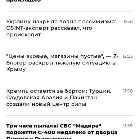
​Украину накрыла волна пессимизма:
12:51
OSINT-эксперт рассказал, что
происходит
​"Цены аховые, магазины пустые", — Z-
12:25
блогер раскрыл тяжелую ситуацию в
Крыму
​Кремль остается за бортом: Турция,
11:58
Саудовская Аравия и Пакистан
создали новый центр силы
Три часа пылала: СБС "Мадяра"
11:39
подожгли С-400 недалеко от дворца
Путина у Геленджика