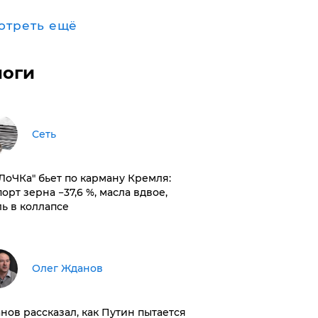
отреть ещё
логи
Сеть
оЛоЧКа" бьет по карману Кремля:
орт зерна −37,6 %, масла вдвое,
ль в коллапсе
Олег Жданов
нов рассказал, как Путин пытается