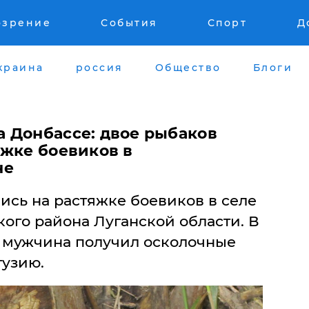
озрение
События
Спорт
Д
краина
россия
Общество
Блоги
 Донбассе: двое рыбаков
яжке боевиков в
не
ись на растяжке боевиков в селе
ого района Луганской области. В
н мужчина получил осколочные
тузию.