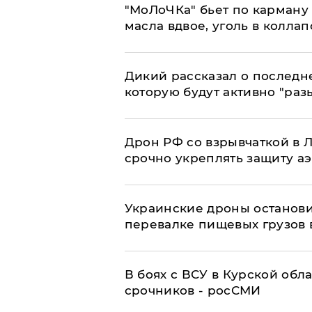
​"МоЛоЧКа" бьет по карману 
масла вдвое, уголь в коллап
Дикий рассказал о последн
которую будут активно "раз
​Дрон РФ со взрывчаткой в
срочно укреплять защиту а
Украинские дроны останов
перевалке пищевых грузов 
В боях с ВСУ в Курской обл
срочников - росСМИ