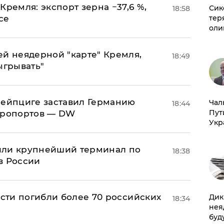
Кремля: экспорт зерна −37,6 %,
Сик
18:58
се
тер
оли
ей неядерной "карте" Кремля,
18:49
ыгрывать"
 Лейпциге заставил Германию
Чал
18:44
Пут
эропортов — DW
Укр
или крупнейший терминал по
18:38
в России
асти погибли более 70 российских
Дик
18:34
нея
буд