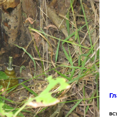
Гл
ВСУ