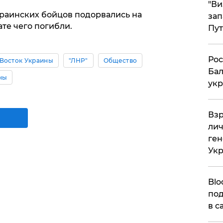
"Ви
краинских бойцов подорвались на
зап
ате чего погибли.
Пут
​Ро
Восток Украины
"ЛНР"
Общество
Бал
ны
укр
​Вз
лич
ген
Ук
Blo
под
в с