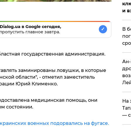
клю
и в
Dialog.ua в Google сегодня,
✓
В б
пропустить главное завтра.
пог
сро
бластная государственная администрация.
Ан-
дро
авлять заминированы ловушки, в которые
воз
кой области", - отметил заместитель
Ле
рации Юрий Клименко.
доставлена медицинская помощь, они
На 
ом состоянии.
Тат
— с
украинских военных подорвались на фугасе.