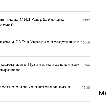
ны: глава МИД Азербайджана
20:17
иссией
вязи и РЭБ: в Украине представили
19:49
ующем шаге Путина, направленном
19:44
улировала
известно о новых пострадавших в
19:16
М