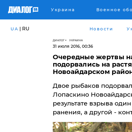
Украина
Военное об
| RU
UA
Новости
У
ДИАЛОГ
УКРАИНА
31 июля 2016, 00:36
Очередные жертвы на
подорвались на раст
Новоайдарском райо
Двое рыбаков подорвал
Лопаскино Новоайдарск
результате взрыва оди
ранения, а другой - кон