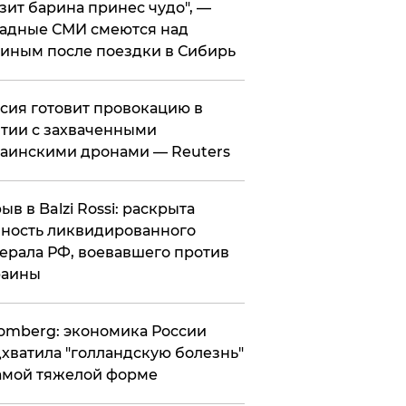
зит барина принес чудо", —
адные СМИ смеются над
иным после поездки в Сибирь
ссия готовит провокацию в
тии с захваченными
аинскими дронами — Reuters
рыв в Balzi Rossi: раскрыта
ность ликвидированного
ерала РФ, воевавшего против
раины
omberg: экономика России
хватила "голландскую болезнь"
амой тяжелой форме