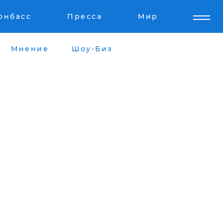
онбасс
Пресса
Мир
Мнение
Шоу-Биз