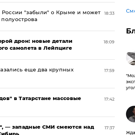
См
в России "забыли" о Крыме и может
18:33
т полуострова
Б
орой дрон: новые детали
18:09
ого самолета в Лейпциге
тказались еще два крупных
17:59
​"М
эксп
уго
дов" в Татарстане массовые
17:42
", — западные СМИ смеются над
17:37
Жда
Сибирь