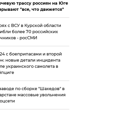
чевую трассу россиян на Юге
зрывают "все, что движется"
оях с ВСУ в Курской области
ибли более 70 российских
чников - росСМИ
24 с боеприпасами и второй
н: новые детали инцидента
ле украинского самолета в
йпциге
заводе по сборке "Шахедов" в
арстане массовые увольнения
оцсети