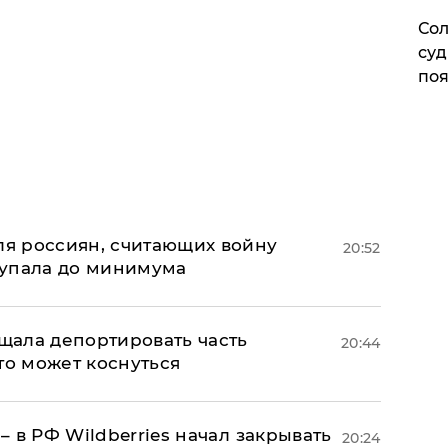
Сол
суд
поя
оля россиян, считающих войну
20:52
 упала до минимума
ала депортировать часть
20:44
то может коснуться
 – в РФ Wildberries начал закрывать
20:24