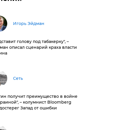
Игорь Эйдман
дставит голову под табакерку", –
ман описал сценарий краха власти
ина
Сеть
тин получит преимущество в войне
краиной", – колумнист Bloomberg
достерег Запад от ошибки