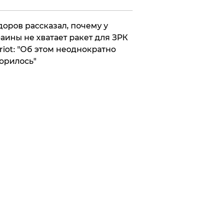
оров рассказал, почему у
аины не хватает ракет для ЗРК
riot: "Об этом неоднократно
орилось"