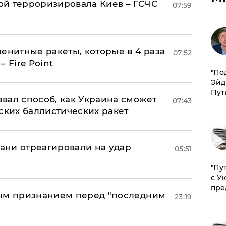
й терроризировала Киев – ГСЧС
07:59
енитные ракеты, которые в 4 раза
07:52
 Fire Point
​"По
Эйд
Пут
вал способ, как Украина сможет
07:43
ских баллистических ракет
рани отреагировали на удар
05:51
"Пу
с У
пре
ным признанием перед "последним
23:19