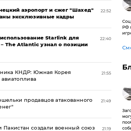
нецкий аэропорт и сжег "Шахед"
22:52
ваны эксклюзивные кадры
Соц
РФ 
игр
использование Starlink для
22:40
– The Atlantic узнал о позиции
См
Б
юзника КНДР: Южная Корея
21:55
н авиатоплива
кошельки продавцов атакованного
21:49
енег"
Заг
мог
поо
 и Пакистан создали военный союз
соб
21:19