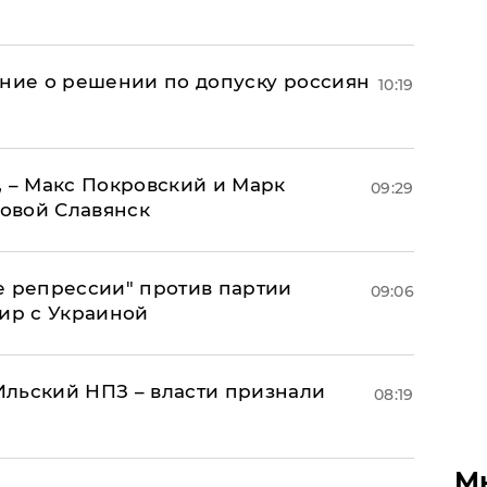
ение о решении по допуску россиян
10:19
, – Макс Покровский и Марк
09:29
овой Славянск
е репрессии" против партии
09:06
мир с Украиной
льский НПЗ – власти признали
08:19
М