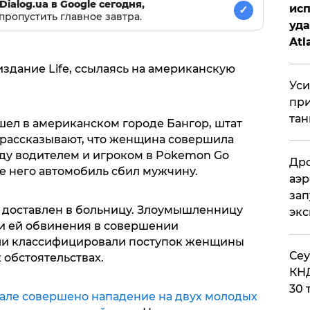
Dialog.ua в Google сегодня,
исп
✓
пропустить главное завтра.
уда
Atl
би
здание Life, ссылаясь на американскую
Уси
при
тан
ел в американском городе Бангор, штат
 рассказывают, что женщина совершила
жду водителем и игроком в Pokemon Go
Дро
ле него автомобиль сбил мужчину.
аэр
зап
 доставлен в больницу. Злоумышленницу
эк
ли ей обвинения в совершении
ли классифицировали поступок женщины
​Се
 обстоятельствах.
КНД
30 
мале совершено нападение на двух молодых