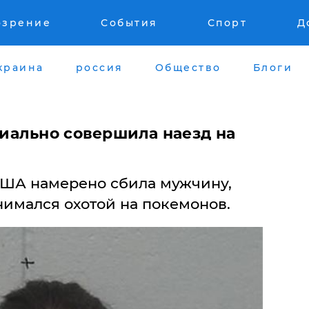
озрение
События
Спорт
Д
краина
россия
Общество
Блоги
иально совершила наезд на
США намерено сбила мужчину,
нимался охотой на покемонов.