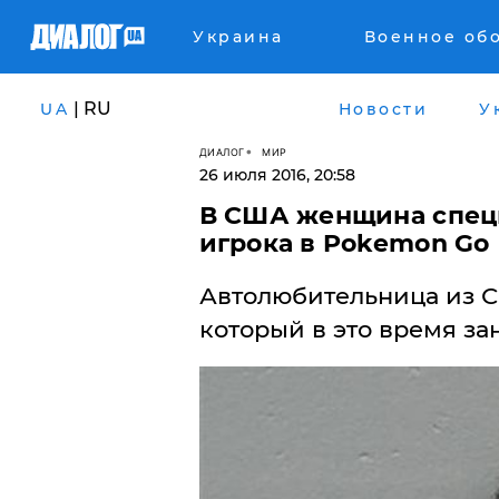
Украина
Военное об
| RU
UA
Новости
У
ДИАЛОГ
МИР
26 июля 2016, 20:58
В США женщина спец
игрока в Pokemon Go
Автолюбительница из 
который в это время за