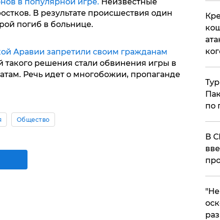
нов в популярной игре.
Неизвестные
остков. В результате происшествия один
Кре
орой погиб в больнице.
кош
ата
ког
кой Аравии запретили своим гражданам
й такого решения стали обвинения игры в
там. Речь идет о многобожии, пропаганде
Тур
Пак
по 
я
Общество
В С
вве
про
​"Н
оск
раз