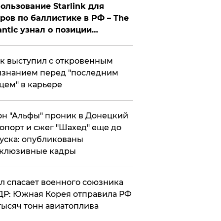
ользование Starlink для
ров по баллистике в РФ – The
antic узнал о позиции
знесмена
к выступил с откровенным
знанием перед "последним
цем" в карьере
н "Альфы" проник в Донецкий
опорт и сжег "Шахед" еще до
уска: опубликованы
склюзивные кадры
ул спасает военного союзника
Р: Южная Корея отправила РФ
тысяч тонн авиатоплива