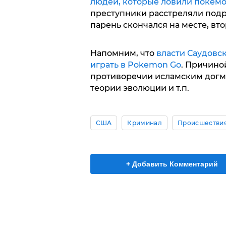
людей, которые ловили покемо
преступники расстреляли подр
парень скончался на месте, вт
Напомним, что
власти Саудовс
играть в Pokemon Go
. Причино
противоречии исламским догма
теории эволюции и т.п.
США
Криминал
Происшестви
+ Добавить Комментарий