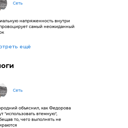
Сеть
иальную напряженность внутри
провоцирует самый неожиданный
ок
отреть ещё
логи
Сеть
ородний объяснил, как Федорова
ут "использовать втемную",
бещав то, чего выполнять не
ираются