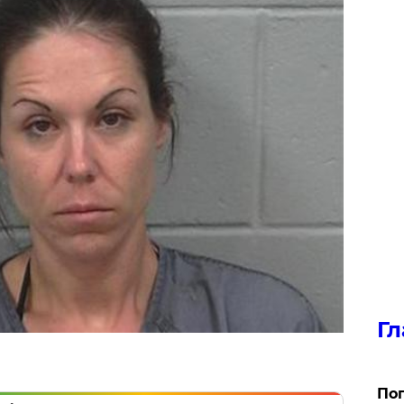
Гл
Поп