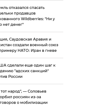
мль отказался спасать
ельки продавцов
кованного Wildberries: "Ни у
о нет денег"
ция, Саудовская Аравия и
истан создали военный союз
примеру НАТО: Иран в гневе
ША сделали еще один шаг к
дению "адских санкций"
тив России
е тот народ", — Соловьев
орбил россиян из-за
говоров о мобилизации