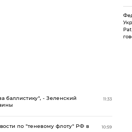
Фед
Укр
Pat
гов
за баллистику", - Зеленский
11:33
раины
ости по "теневому флоту" РФ в
10:59