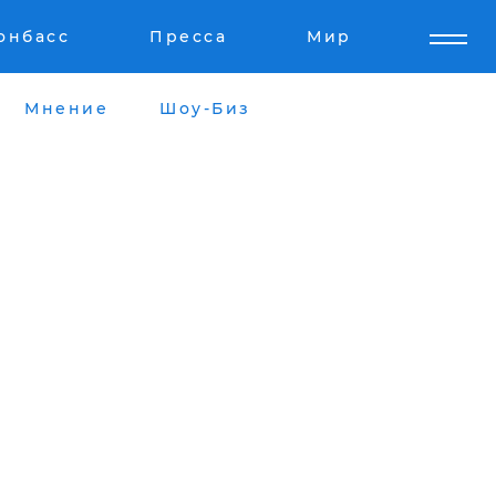
онбасс
Пресса
Мир
Мнение
Шоу-Биз