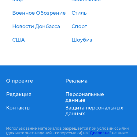
Военное Обозрение
Стиль
Новости Донбасса
Спорт
США
Шоубиз
О проекте
Реклама
Редакция
Персональные
данные
Контакты
Защита персональных
данных
Использование материалов разрешается при условии ссылки
(для интернет-изданий - гиперссылки) на "
Диалог.ua
" не ниже