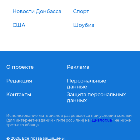
Новости Донбасса
Спорт
США
Шоубиз
О проекте
Реклама
Редакция
Персональные
данные
Контакты
Защита персональных
данных
Использование материалов разрешается при условии ссылки
(для интернет-изданий - гиперссылки) на "
Диалог.ua
" не ниже
третьего абзаца.
� 2026,
Все права защищены.