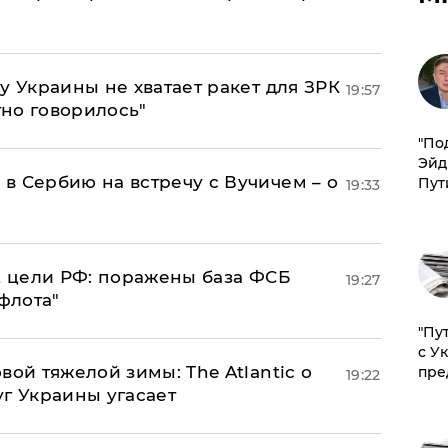
у Украины не хватает ракет для ЗРК
19:57
тно говорилось"
​"По
Эйд
в Сербию на встречу с Вучичем – о
Пут
19:33
2 цели РФ: поражены база ФСБ
19:27
флота"
"Пу
с У
вой тяжелой зимы: The Atlantic о
пре
19:22
г Украины угасает