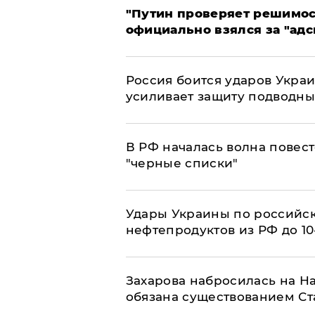
"Путин проверяет решимост
официально взялся за "адс
Россия боится ударов Укра
усиливает защиту подводны
​В РФ началась волна повест
"черные списки"
Удары Украины по российс
нефтепродуктов из РФ до 1
​Захарова набросилась на Н
обязана существованием Ст