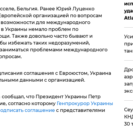
исп
селе, Бельгия. Ранее Юрий Луценко
уда
 Европейской организацией по вопросам
Atl
 возможности для международного
би
, в Украины немало проблем по
щи. Также довольно часто бывают и
Уси
обы избежать таких недоразумений,
при
т заниматься проблемами международного
тан
опросам.
Дро
одписания соглашения с Евроюстом, Украина
аэр
льными данными с организацией.
зап
эк
a сообщал, что Президент Украины Петр
е, согласно которому
Генпрокурор Украины
​Се
одписать соглашение
с представителями
КНД
30 