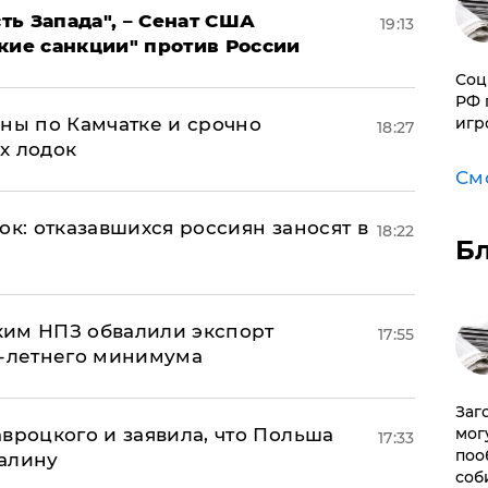
ь Запада", – Сенат США
19:13
кие санкции" против России
Соц
РФ 
игр
ины по Камчатке и срочно
18:27
х лодок
См
ок: отказавшихся россиян заносят в
18:22
Б
ким НПЗ обвалили экспорт
17:55
0-летнего минимума
Заг
мог
авроцкого и заявила, что Польша
17:33
поо
алину
соб