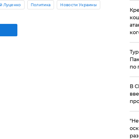
й Луценко
Политика
Новости Украины
Кре
кош
ата
ког
Тур
Пак
по 
В С
вве
про
​"Н
оск
раз