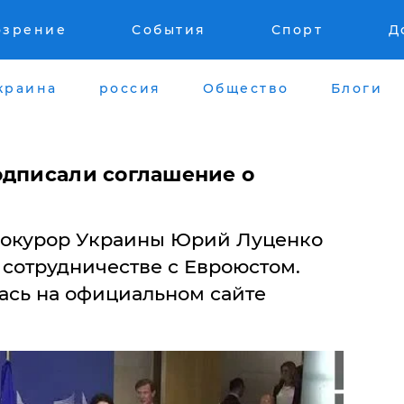
озрение
События
Спорт
Д
краина
россия
Общество
Блоги
одписали соглашение о
прокурор Украины Юрий Луценко
 сотрудничестве с Евроюстом.
ась на официальном сайте