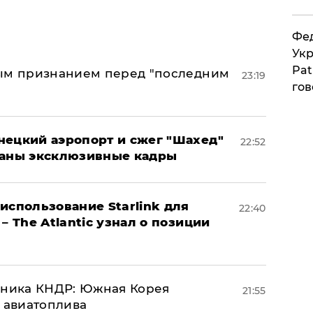
Фед
Укр
Pat
ным признанием перед "последним
23:19
гов
нецкий аэропорт и сжег "Шахед"
22:52
ваны эксклюзивные кадры
использование Starlink для
22:40
– The Atlantic узнал о позиции
юзника КНДР: Южная Корея
21:55
н авиатоплива