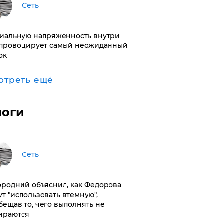
Сеть
иальную напряженность внутри
провоцирует самый неожиданный
ок
отреть ещё
логи
Сеть
ородний объяснил, как Федорова
ут "использовать втемную",
бещав то, чего выполнять не
ираются