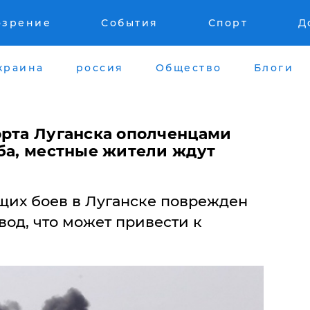
озрение
События
Спорт
Д
краина
россия
Общество
Блоги
орта Луганска ополченцами
уба, местные жители ждут
ющих боев в Луганске поврежден
од, что может привести к