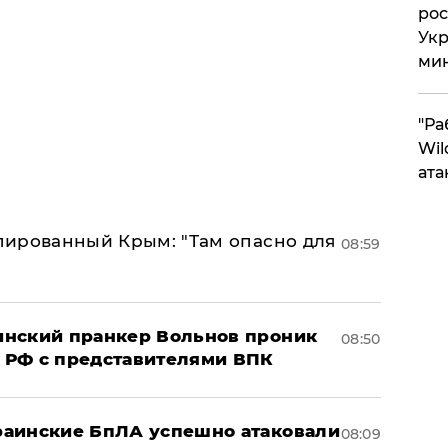
рос
Укр
ми
"Ра
Wil
ата
упированный Крым: "Там опасно для
08:59
аинский пранкер Вольнов проник
08:50
 РФ с представителями ВПК
краинские БпЛА успешно атаковали
08:09