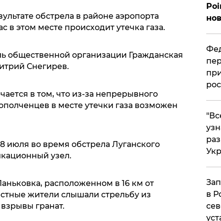
Poi
зультате обстрела в районе аэропорта
нов
с в этом месте происходит утечка газа.
Фед
ль общественной организации Гражданская
пер
итрий Снегирев.
при
рос
чается в том, что из-за непрерывного
ополченцев в месте утечки газа возможен
​"В
узн
ра
, 8 июля во время обстрела Луганского
Ук
кационный узел.
Зап
Паньковка, расположенном в 16 км от
в Р
естные жители слышали стрельбу из
 взрывы гранат.
сев
уст