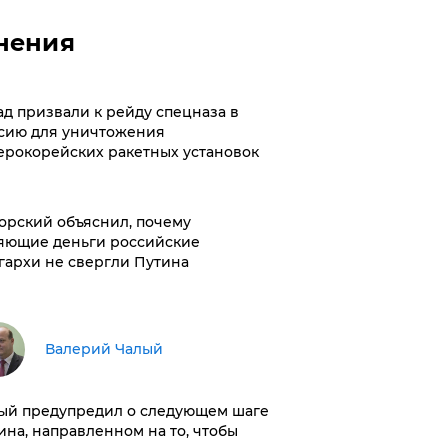
нения
ад призвали к рейду спецназа в
сию для уничтожения
ерокорейских ракетных установок
орский объяснил, почему
яющие деньги российские
гархи не свергли Путина
Валерий Чалый
ый предупредил о следующем шаге
ина, направленном на то, чтобы