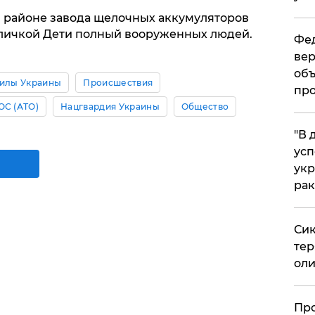
в районе завода щелочных аккумуляторов
бличкой Дети полный вооруженных людей.
Фед
вер
объ
илы Украины
Происшествия
про
ОС (АТО)
Нацгвардия Украины
Общество
​"В
усп
укр
рак
Сик
тер
оли
​Пр