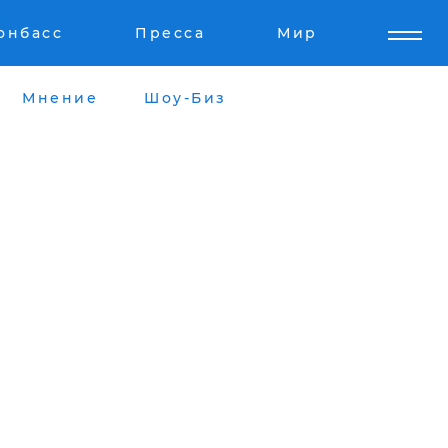
онбасс
Пресса
Мир
Мнение
Шоу-Биз