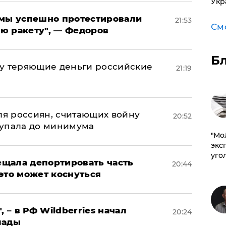
Укр
я мы успешно протестировали
21:53
См
ю ракету", — Федоров
Б
му теряющие деньги российские
21:19
а
оля россиян, считающих войну
20:52
 упала до минимума
​"М
эксп
уго
щала депортировать часть
20:44
это может коснуться
, – в РФ Wildberries начал
20:24
лады