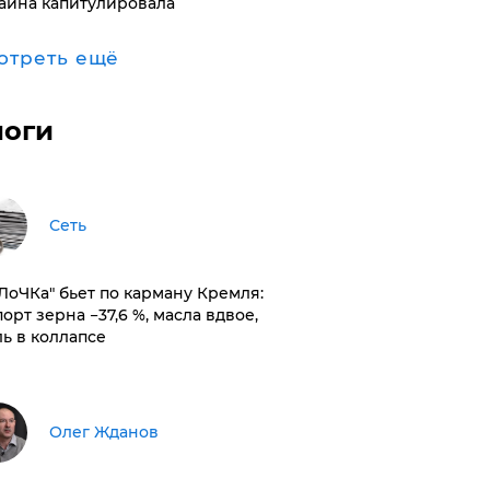
аина капитулировала
отреть ещё
логи
Сеть
оЛоЧКа" бьет по карману Кремля:
орт зерна −37,6 %, масла вдвое,
ль в коллапсе
Олег Жданов