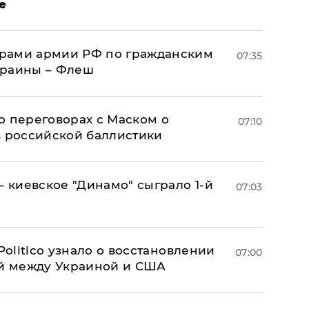
е
рами армии РФ по гражданским
07:35
краины – Флеш
о переговорах с Маском о
07:10
в российской баллистики
– киевское "Динамо" сыграло 1-й
07:03
 Politico узнало о восстановлении
07:00
й между Украиной и США