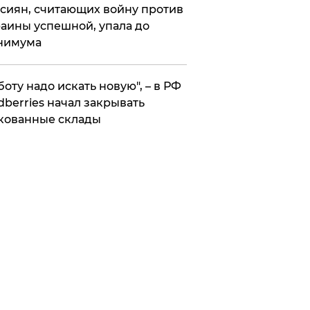
сиян, считающих войну против
аины успешной, упала до
нимума
боту надо искать новую", – в РФ
dberries начал закрывать
кованные склады