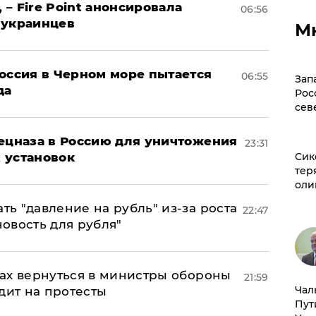
 – Fire Point анонсировала
06:56
 украинцев
М
оссия в Черном море пытается
06:55
Зап
да
Рос
сев
пецназа в Россию для уничтожения
23:31
 установок
Сик
тер
оли
ь "давление на рубль" из-за роста
22:47
новость для рубля"
ах вернуться в министры обороны
21:59
Чал
дит на протесты
Пут