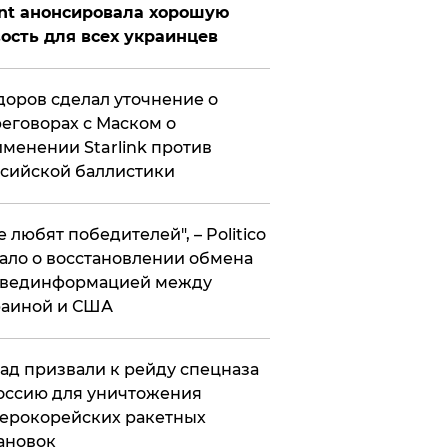
nt анонсировала хорошую
ость для всех украинцев
оров сделал уточнение о
еговорах с Маском о
менении Starlink против
сийской баллистики
се любят победителей", – Politico
ало о восстановлении обмена
звединформацией между
раиной и США
ад призвали к рейду спецназа
оссию для уничтожения
ерокорейских ракетных
ановок