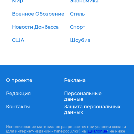
Мир
Экономика
Военное Обозрение
Стиль
Новости Донбасса
Спорт
США
Шоубиз
О проекте
Реклама
Редакция
Персональные
данные
Контакты
Защита персональных
данных
Использование материалов разрешается при условии ссылки
(для интернет-изданий - гиперссылки) на "
Диалог.ua
" не ниже