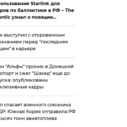
ользование Starlink для
ров по баллистике в РФ – The
antic узнал о позиции
знесмена
к выступил с откровенным
знанием перед "последним
цем" в карьере
н "Альфы" проник в Донецкий
опорт и сжег "Шахед" еще до
уска: опубликованы
склюзивные кадры
ул спасает военного союзника
Р: Южная Корея отправила РФ
тысяч тонн авиатоплива