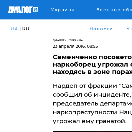
Украина
Военное об
| RU
UA
Новости
У
ДИАЛОГ
УКРАИНА
23 апреля 2016, 08:55
Семенченко посоветов
наркоборец угрожал е
находясь в зоне пор
​Нардеп от фракции "С
сообщил об инциденте, 
председатель департам
наркопреступности На
угрожал ему гранатой.