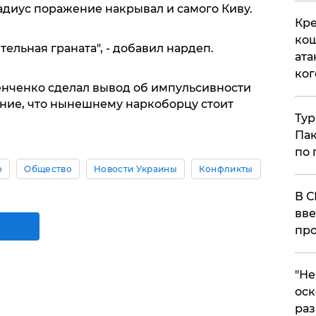
адиус поражение накрывал и самого Киву.
Кре
кош
тельная граната", - добавил нардеп.
ата
ког
нченко сделал вывод об импульсивности
ние, что нынешнему наркоборцу стоит
Тур
Пак
по 
о
Общество
Новости Украины
Конфликты
В С
вве
про
​"Н
оск
раз