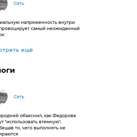
Сеть
иальную напряженность внутри
провоцирует самый неожиданный
ок
отреть ещё
логи
Сеть
ородний объяснил, как Федорова
ут "использовать втемную",
бещав то, чего выполнять не
ираются