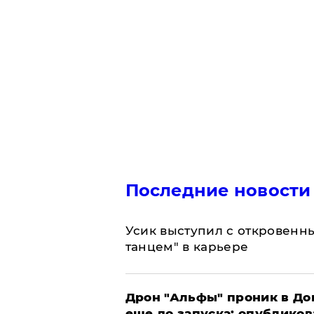
Последние новости
Усик выступил с откровен
танцем" в карьере
Дрон "Альфы" проник в До
еще до запуска: опублико