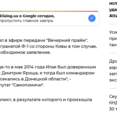
исп
уда
Atl
Dialog.ua в Google сегодня,
✓
пропустить главное завтра.
би
Уси
при
 в эфире передачи "Вечерний прайм".
тан
гранатой Ф-1 со стороны Кивы в том случае,
еобходимое заявление.
Дро
 где-то в мае 2014 года Илья был доверенным
аэр
 Дмитрия Яроша, я тогда был командиром
зап
секались в Донецкой области", -
эк
утат "Самопомичи".
​Се
ликт, в результате которого и произошла
КНД
30 