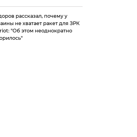
оров рассказал, почему у
аины не хватает ракет для ЗРК
riot: "Об этом неоднократно
орилось"