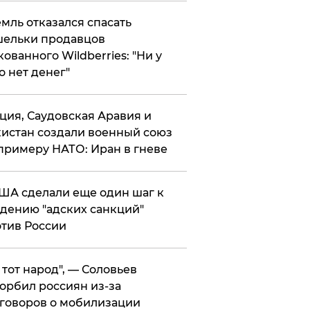
мль отказался спасать
ельки продавцов
кованного Wildberries: "Ни у
о нет денег"
ция, Саудовская Аравия и
истан создали военный союз
примеру НАТО: Иран в гневе
ША сделали еще один шаг к
дению "адских санкций"
тив России
е тот народ", — Соловьев
орбил россиян из-за
говоров о мобилизации