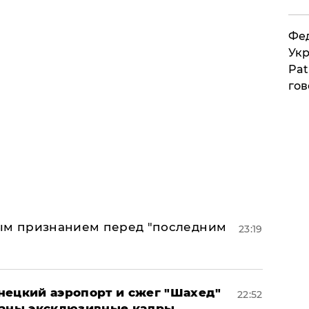
Фед
Укр
Pat
гов
ным признанием перед "последним
23:19
нецкий аэропорт и сжег "Шахед"
22:52
ваны эксклюзивные кадры