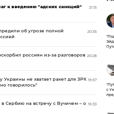
аг к введению "адских санкций"
21:15
предили об угрозе полной
20:35
оссией
​"По
Эйд
Пут
 оскорбил россиян из-за разговоров
20:28
у Украины не хватает ракет для ЗРК
19:57
"Пу
тно говорилось"
с У
пре
в Сербию на встречу с Вучичем – о
19:33