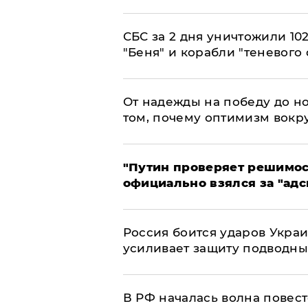
СБС за 2 дня уничтожили 10
"Беня" и корабли "теневого 
От надежды на победу до но
том, почему оптимизм вокру
"Путин проверяет решимост
официально взялся за "адс
Россия боится ударов Укра
усиливает защиту подводны
​В РФ началась волна повест