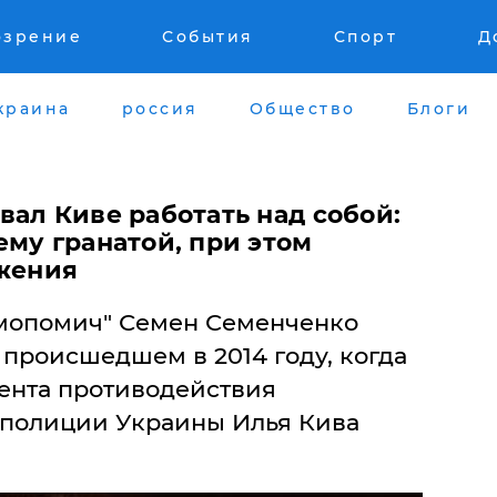
озрение
События
Спорт
Д
краина
россия
Общество
Блоги
ал Киве работать над собой:
му гранатой, при этом
ажения
амопомич" Семен Семенченко
происшедшем в 2014 году, когда
ента противодействия
цполиции Украины Илья Кива