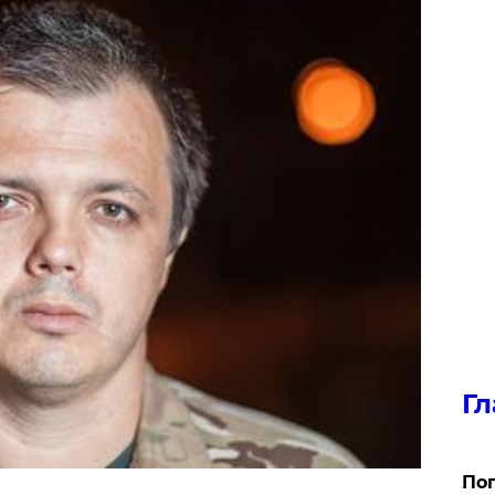
Гл
Поп