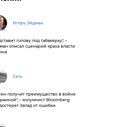
Игорь Эйдман
дставит голову под табакерку", –
ман описал сценарий краха власти
ина
Сеть
тин получит преимущество в войне
краиной", – колумнист Bloomberg
достерег Запад от ошибки