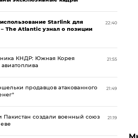
использование Starlink для
22:40
– The Atlantic узнал о позиции
юзника КНДР: Южная Корея
21:55
н авиатоплива
кошельки продавцов атакованного
21:49
енег"
 и Пакистан создали военный союз
21:19
неве
М