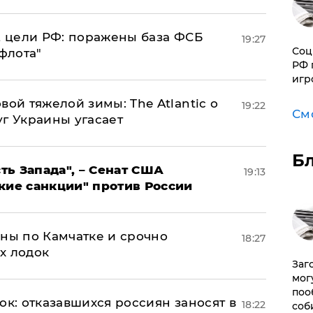
2 цели РФ: поражены база ФСБ
19:27
Соц
флота"
РФ 
игр
вой тяжелой зимы: The Atlantic о
19:22
См
г Украины угасает
Б
ь Запада", – Сенат США
19:13
кие санкции" против России
ины по Камчатке и срочно
18:27
х лодок
Заг
мог
поо
ок: отказавшихся россиян заносят в
18:22
соб