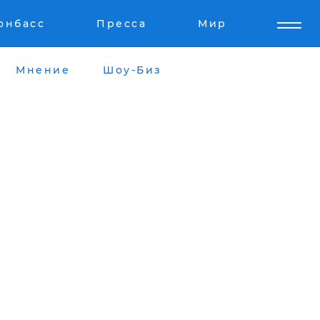
онбасс
Пресса
Мир
Мнение
Шоу-Биз