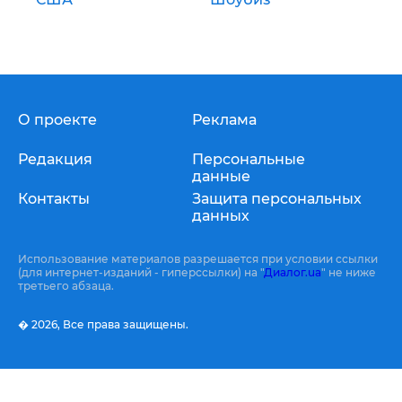
О проекте
Реклама
Редакция
Персональные
данные
Контакты
Защита персональных
данных
Использование материалов разрешается при условии ссылки
(для интернет-изданий - гиперссылки) на "
Диалог.ua
" не ниже
третьего абзаца.
� 2026,
Все права защищены.