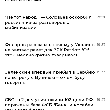
Осетии Россией
​"Не тот народ", — Соловьев оскорбил
20:28
россиян из-за разговоров о
мобилизации
Федоров рассказал, почему у Украины
19:57
не хватает ракет для ЗРК Patriot: "Об
этом неоднократно говорилось"
Зеленский впервые прибыл в Сербию
19:33
на встречу с Вучичем – о чем будут
говорить
СБС за 2 дня уничтожили 102 цели РФ:
19:27
поражены база ФСБ "Беня" и корабли