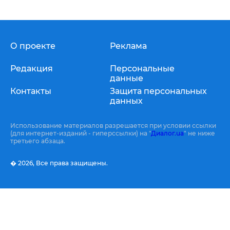
О проекте
Реклама
Редакция
Персональные
данные
Контакты
Защита персональных
данных
Использование материалов разрешается при условии ссылки
(для интернет-изданий - гиперссылки) на "
Диалог.ua
" не ниже
третьего абзаца.
� 2026,
Все права защищены.