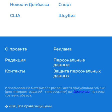
Новости Донбасса
Спорт
США
Шоубиз
О проекте
Реклама
Редакция
Персональные
данные
Контакты
Защита персональных
данных
Использование материалов разрешается при условии ссылки
(для интернет-изданий - гиперссылки) на "
Диалог.ua
" не ниже
третьего абзаца.
� 2026,
Все права защищены.