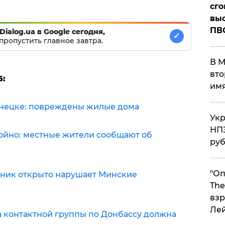
сго
выс
ПВ
Dialog.ua в Google сегодня,
✓
пропустить главное завтра.
В М
вто
5:
им
онецке: повреждены жилые дома
Укр
НПЗ
ойно: местные жители сообщают об
ру
"Оп
вник открыто нарушает Минские
The
взр
Ле
 контактной группы по Донбассу должна