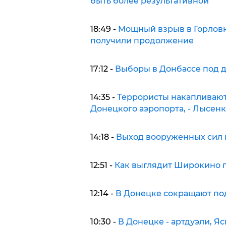
быть более результативной
18:49 -
Мощный взрыв в Горловк
получили продолжение
17:12 -
Выборы в Донбассе под д
14:35 -
Террористы накапливают
Донецкого аэропорта, - Лысен
14:18 -
Выход вооруженных сил и
12:51 -
Как выглядит Широкино 
12:14 -
В Донецке сокращают по
10:30 -
В Донецке - артдуэли, Я