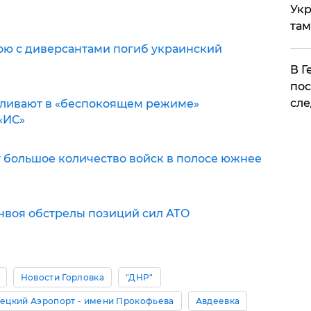
Укр
там
бою с диверсантами погиб украинский
​В 
пос
сле
еливают в «беспокоящем режиме»
«ИС»
большое количество войск в полосе южнее
нвоя обстрелы позиций сил АТО
Новости Горловка
"ДНР"
ецкий Аэропорт - имени Прокофьева
Авдеевка