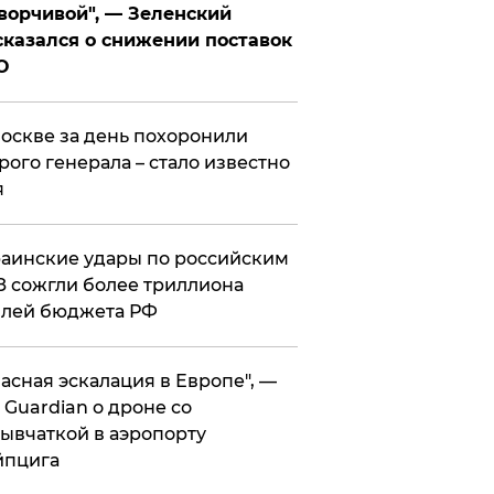
ворчивой", — Зеленский
казался о снижении поставок
О
оскве за день похоронили
рого генерала – стало известно
я
аинские удары по российским
 сожгли более триллиона
блей бюджета РФ
асная эскалация в Европе", —
 Guardian о дроне со
ывчаткой в аэропорту
йпцига