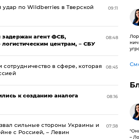
удар по Wildberries в Тверской
09:11
 задержан агент ФСБ,
Лор
08:48
нич
 логистическим центрам, – СБУ
угр
См
 сотрудничество в сфере, которая
08:45
оссией
Б
ились к созданию аналога
08:16
назвал сильные стороны Украины и
07:38
"Он
ойне с Россией, – Левин
– Л