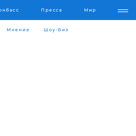
онбасс
Пресса
Мир
Мнение
Шоу-Биз