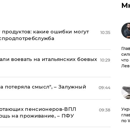
М
 продуктов: какие ошибки могут
10:35
оспродпотребслужба
Гла
сил
али воевать на итальянских боевых
10:29
что
Лев
а потеряла смысл", – Залужный
09:44
аботающих пенсионеров-ВПЛ
​Ук
09:38
гла
ощь на проживание, – ПФУ
по 