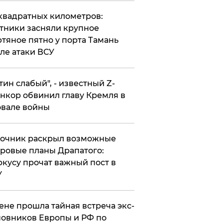
квадратных километров:
тники засняли крупное
тяное пятно у порта Тамань
ле атаки ВСУ
утин слабый", - известный Z-
нкор обвинил главу Кремля в
вале войны
точник раскрыл возможные
ровые планы Драпатого:
кусу прочат важный пост в
У
ене прошла тайная встреча экс-
овников Европы и РФ по