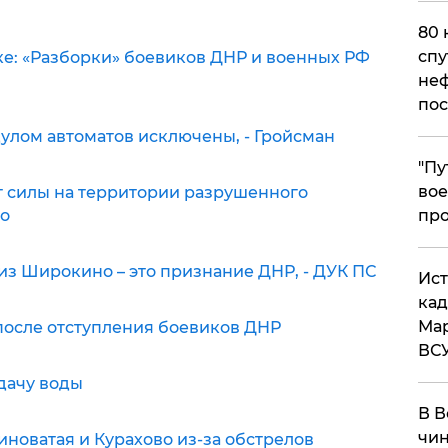
80 
спу
е: «Разборки» боевиков ДНР и военных РФ
неф
пос
улом автоматов исключены, - Гройсман
​"П
вое
 силы на территории разрушенного
ко
про
з Широкино – это признание ДНР, - ДУК ПС
​Ис
кад
Мар
после отступления боевиков ДНР
ВС
дачу воды
В В
чин
синоватая и Курахово из-за обстрелов