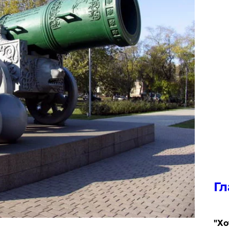
Гл
​"Х