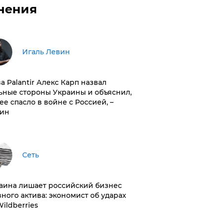
нения
Игаль Левин
ва Palantir Алекс Карп назвал
ьные стороны Украины и объяснил,
 ее спасло в войне с Россией, –
ин
Сеть
раина лишает российский бизнес
вного актива: экономист об ударах
Wildberries