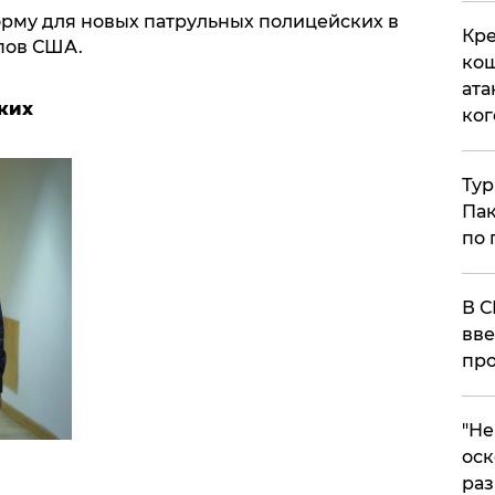
рму для новых патрульных полицейских в
Кре
пов США.
кош
ата
ких
ког
Тур
Пак
по 
В С
вве
про
​"Н
оск
раз