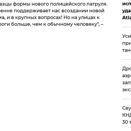
исп
азцы формы нового полицейского патруля.
уда
ренне поддерживает нас всоздании новой
а, и в крупных вопросах! Но на улицах к
Atl
оги больше, чем к обычному человеку", –
би
Уси
при
тан
Дро
аэр
зап
эк
​Се
КНД
30 