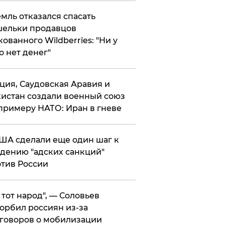
мль отказался спасать
ельки продавцов
кованного Wildberries: "Ни у
о нет денег"
ция, Саудовская Аравия и
истан создали военный союз
примеру НАТО: Иран в гневе
ША сделали еще один шаг к
дению "адских санкций"
тив России
е тот народ", — Соловьев
орбил россиян из-за
говоров о мобилизации