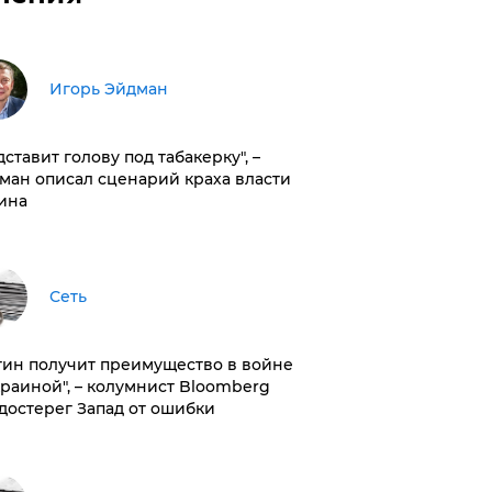
Игорь Эйдман
дставит голову под табакерку", –
ман описал сценарий краха власти
ина
Сеть
тин получит преимущество в войне
краиной", – колумнист Bloomberg
достерег Запад от ошибки