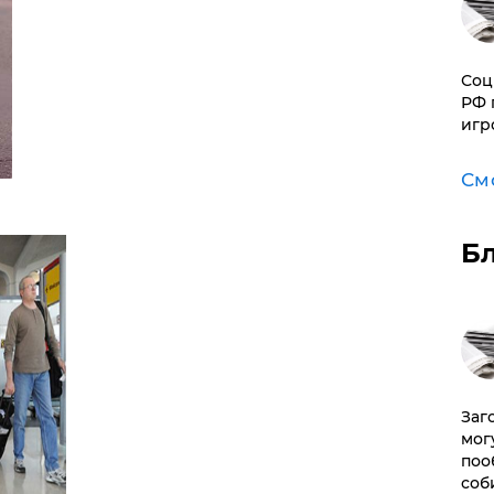
Соц
РФ 
игр
См
Б
Заг
мог
поо
соб