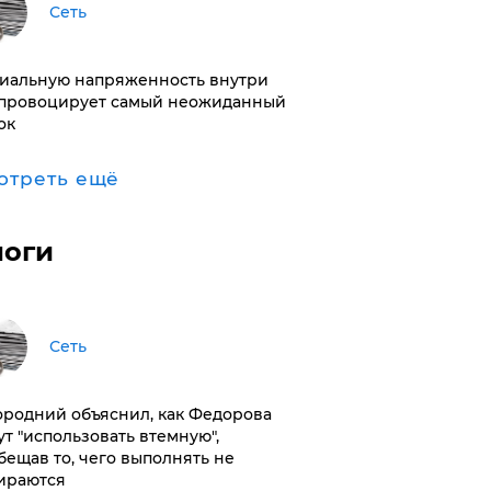
Сеть
иальную напряженность внутри
провоцирует самый неожиданный
ок
отреть ещё
логи
Сеть
ородний объяснил, как Федорова
ут "использовать втемную",
бещав то, чего выполнять не
ираются