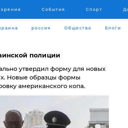
озрение
События
Спорт
Д
краина
россия
Общество
Блоги
аинской полиции
льно утвердил форму для новых
х. Новые образцы формы
овку американского копа.