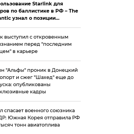
ользование Starlink для
ров по баллистике в РФ – The
antic узнал о позиции
знесмена
к выступил с откровенным
знанием перед "последним
цем" в карьере
н "Альфы" проник в Донецкий
опорт и сжег "Шахед" еще до
уска: опубликованы
склюзивные кадры
ул спасает военного союзника
Р: Южная Корея отправила РФ
тысяч тонн авиатоплива