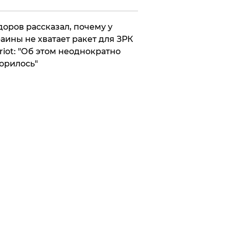
оров рассказал, почему у
аины не хватает ракет для ЗРК
riot: "Об этом неоднократно
орилось"