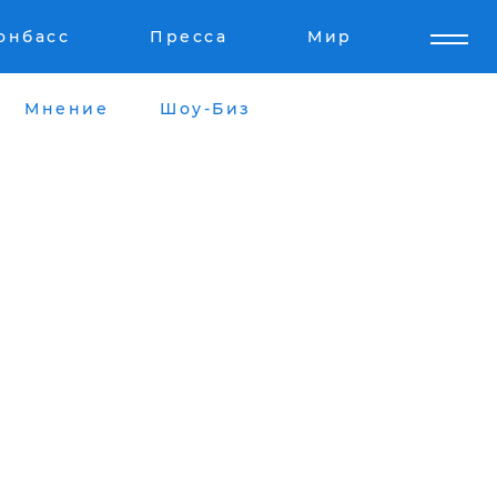
онбасс
Пресса
Мир
Мнение
Шоу-Биз