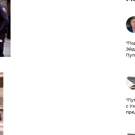
​"По
Эйд
Пут
"Пу
с У
пре