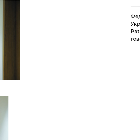
Фед
Укр
Pat
гов