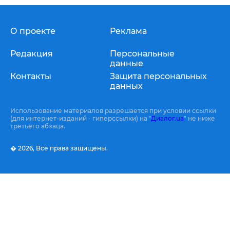
О проекте
Реклама
Редакция
Персональные
данные
Контакты
Защита персональных
данных
Использование материалов разрешается при условии ссылки
(для интернет-изданий - гиперссылки) на "
Диалог.ua
" не ниже
третьего абзаца.
� 2026,
Все права защищены.