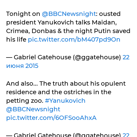
Tonight on
@BBCNewsnight
: ousted
president Yanukovich talks Maidan,
Crimea, Donbas & the night Putin saved
his life
pic.twitter.com/bM407pd9On
— Gabriel Gatehouse (@ggatehouse)
22
июня 2015
And also... The truth about his opulent
residence and the ostriches in the
petting zoo.
#Yanukovich
@BBCNewsnight
pic.twitter.com/6OFSooAhxA
— Gabriel Gatehouse (@ggatehouse)
22