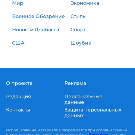
Мир
Экономика
Военное Обозрение
Стиль
Новости Донбасса
Спорт
США
Шоубиз
О проекте
Реклама
Редакция
Персональные
данные
Контакты
Защита персональных
данных
Использование материалов разрешается при условии ссылки
(для интернет-изданий - гиперссылки) на "
Диалог.ua
" не ниже