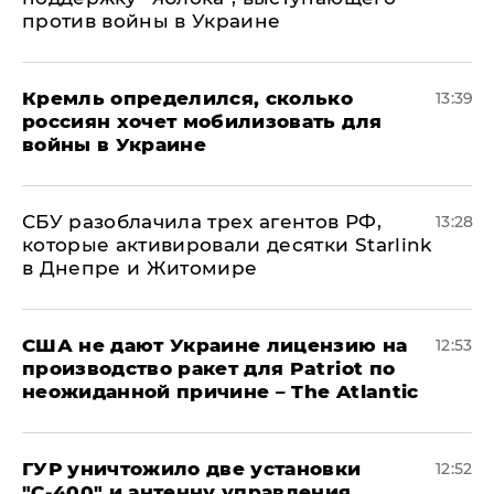
против войны в Украине
Кремль определился, сколько
13:39
россиян хочет мобилизовать для
войны в Украине
СБУ разоблачила трех агентов РФ,
13:28
которые активировали десятки Starlink
в Днепре и Житомире
США не дают Украине лицензию на
12:53
производство ракет для Patriot по
неожиданной причине – The Atlantic
ГУР уничтожило две установки
12:52
"С‑400" и антенну управления