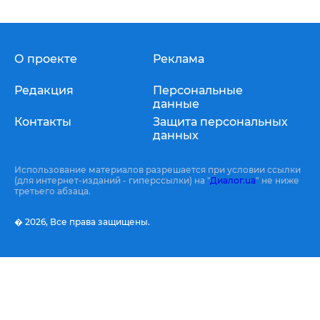
О проекте
Реклама
Редакция
Персональные
данные
Контакты
Защита персональных
данных
Использование материалов разрешается при условии ссылки
(для интернет-изданий - гиперссылки) на "
Диалог.ua
" не ниже
третьего абзаца.
� 2026,
Все права защищены.