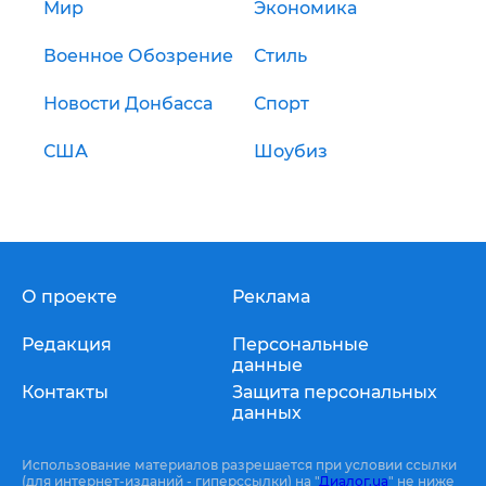
Мир
Экономика
Военное Обозрение
Стиль
Новости Донбасса
Спорт
США
Шоубиз
О проекте
Реклама
Редакция
Персональные
данные
Контакты
Защита персональных
данных
Использование материалов разрешается при условии ссылки
(для интернет-изданий - гиперссылки) на "
Диалог.ua
" не ниже