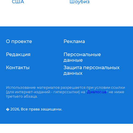
США
Шоубиз
О проекте
Реклама
Редакция
Персональные
данные
Контакты
Защита персональных
данных
Использование материалов разрешается при условии ссылки
(для интернет-изданий - гиперссылки) на "
Диалог.ua
" не ниже
третьего абзаца.
� 2026,
Все права защищены.