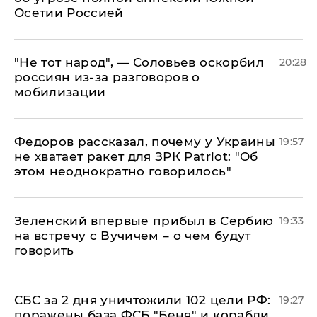
Осетии Россией
​"Не тот народ", — Соловьев оскорбил
20:28
россиян из-за разговоров о
мобилизации
Федоров рассказал, почему у Украины
19:57
не хватает ракет для ЗРК Patriot: "Об
этом неоднократно говорилось"
Зеленский впервые прибыл в Сербию
19:33
на встречу с Вучичем – о чем будут
говорить
СБС за 2 дня уничтожили 102 цели РФ:
19:27
поражены база ФСБ "Беня" и корабли