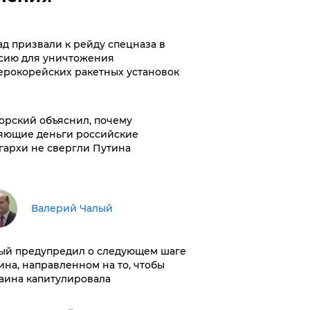
ад призвали к рейду спецназа в
сию для уничтожения
ерокорейских ракетных установок
орский объяснил, почему
яющие деньги российские
гархи не свергли Путина
Валерий Чалый
ый предупредил о следующем шаге
ина, направленном на то, чтобы
аина капитулировала