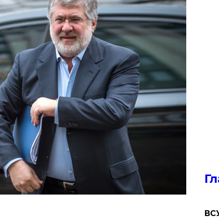
Гл
ВСУ