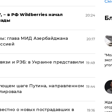
См
, – в РФ Wildberries начал
20:24
Б
лады
ны: глава МИД Азербайджана
20:17
иссией
​"М
эксп
вязи и РЭБ: в Украине представили
19:49
уго
ующем шаге Путина, направленном
19:44
улировала
Жда
отс
известно о новых пострадавших в
19:16