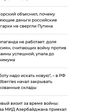
орский объяснил, почему
яющие деньги российские
гархи не свергли Путина
опаганда не работает: доля
сиян, считающих войну против
аины успешной, упала до
нимума
боту надо искать новую", – в РФ
dberries начал закрывать
кованные склады
вый визит за время войны:
ва МИД Азербайджана приехал