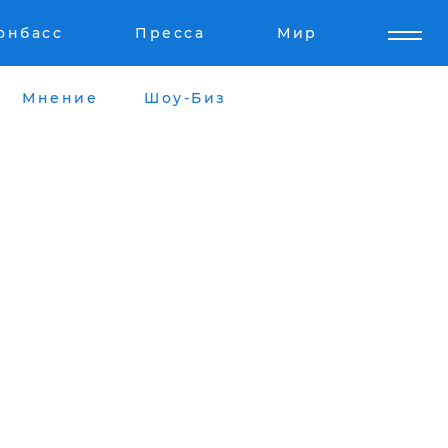
онбасс
Пресса
Мир
Мнение
Шоу-Биз