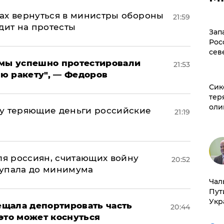
ах вернуться в министры обороны
21:59
дит на протесты
Зап
Рос
сев
я мы успешно протестировали
21:53
ю ракету", — Федоров
Сик
тер
оли
му теряющие деньги российские
21:19
а
оля россиян, считающих войну
20:52
 упала до минимума
Чал
Пут
Укр
щала депортировать часть
20:44
это может коснуться