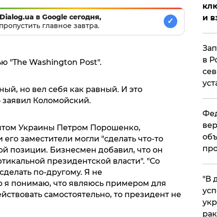
клю
Dialog.ua в Google сегодня,
и в
✓
пропустить главное завтра.
Зап
в Р
ю "The Washington Post".
сев
уст
ый, но вел себя как равный. И это
 заявил Коломойский.
Фед
вер
ентом Украины Петром Порошенко,
объ
 его заместители могли "сделать что-то
про
ой позиции. Бизнесмен добавил, что он
ртикальной президентской власти". "Со
сделать по-другому. Я не
​"В
 я понимаю, что являюсь примером для
усп
ействовать самостоятельно, то президент не
укр
рак