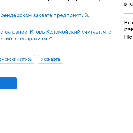
в К
 рейдерском захвате предприятий.
Воз
РЭБ
og.ua ранее, Игорь Коломойский считает, что
Hig
ений в сепаратизме".
омойский Игорь
Укрнафта