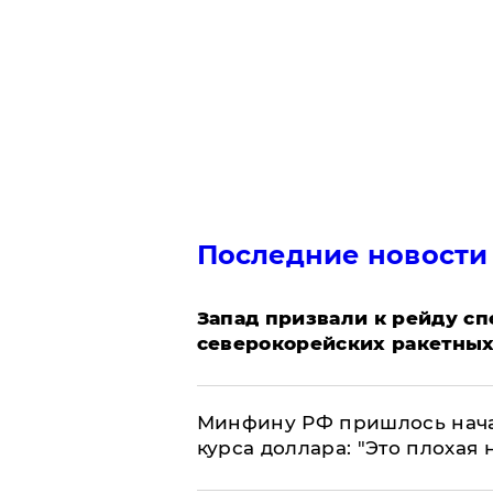
Последние новости
Запад призвали к рейду с
северокорейских ракетных
Минфину РФ пришлось начат
курса доллара: "Это плохая 