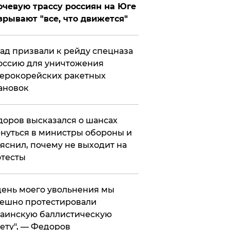
чевую трассу россиян на Юге
зрывают "все, что движется"
ад призвали к рейду спецназа
оссию для уничтожения
ерокорейских ракетных
ановок
оров высказался о шансах
нуться в министры обороны и
яснил, почему не выходит на
тесты
 день моего увольнения мы
ешно протестировали
аинскую баллистическую
ету", — Федоров