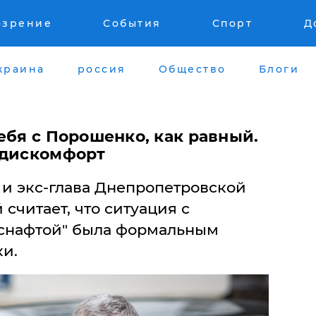
озрение
События
Спорт
Д
краина
россия
Общество
Блоги
ебя с Порошенко, как равный.
 дискомфорт
и экс-глава Днепропетровской
считает, что ситуация с
нснафтой" была формальным
ки.