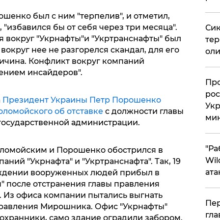
шенко был с ним "терпелив", и отметил,
, "избавился бы от себя через три месяца".
Сик
я вокруг "Укрнафты"и "Укртранснафты" был
тер
округ нее не разгорелся скандал, для его
оли
ричина. Конфликт вокруг компаний
ением инсайдеров".
​Пр
рос
а
Президент Украины Петр Порошенко
Укр
оломойского об отставке
с должности главы
ми
государственной администрации.
"Ра
ломойским и Порошенко обострился в
Wil
аний "Укрнафта" и "Укртранснафта". Так, 19
ата
ждении вооруженных людей прибыл в
" после отстранения главы правления
 Из офиса компании пытались выгнать
Пер
 правления Мирошника. Офис "Укрнафты"
гла
охранники, само здание оградили забором.