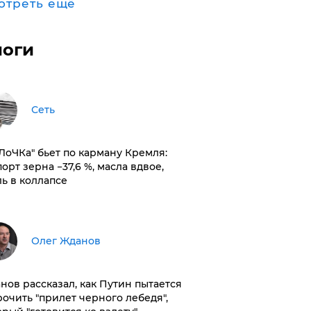
отреть ещё
логи
Сеть
оЛоЧКа" бьет по карману Кремля:
орт зерна −37,6 %, масла вдвое,
ль в коллапсе
Олег Жданов
нов рассказал, как Путин пытается
рочить "прилет черного лебедя",