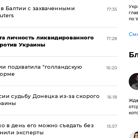
​Ук
 в Балтии с захваченными
17:35
гла
uters
по 
См
рыта личность ликвидированного
17:28
против Украины
Б
ии подхватила "голландскую
16:20
форме
сии судьбу Донецка из-за скорого
16:18
Жда
раины
отс
кот
ко в день его можно съедать без
15:57
снили эксперты