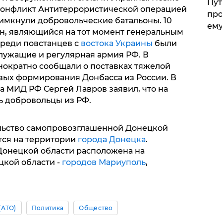
Пут
 конфликт Антитеррористической операцией
про
римкнули добровольческие батальоны. 10
ему
н, являющийся на тот момент генеральным
среди повстанцев с
востока Украины
были
лужащие и регулярная армия РФ. В
ократно сообщали о поставках тяжелой
вых формирования Донбасса из России. В
ва МИД РФ Сергей Лавров заявил, что на
ь добровольцы из РФ.
льство самопровозглашенной Донецкой
тся на территории
города Донецка
.
онецкой области расположена на
цкой области -
городов Мариуполь
,
(АТО)
Политика
Общество