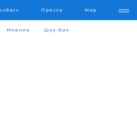
онбасс
Пресса
Мир
Мнение
Шоу-Биз