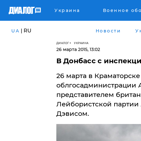
Украина
Военное об
| RU
UA
Новости
У
ДИАЛОГ
УКРАИНА
26 марта 2015, 13:02
В Донбасс с инспекц
​26 марта в Краматорск
облгосадминистрации А
представителем британ
Лейбористской партии
Дэвисом.