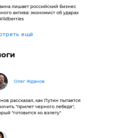
раина лишает российский бизнес
вного актива: экономист об ударах
Wildberries
отреть ещё
логи
Олег Жданов
нов рассказал, как Путин пытается
рочить "прилет черного лебедя",
орый "готовится ко взлету"