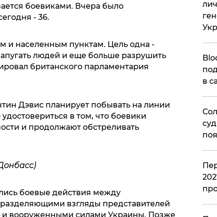
лич
ается боевиками. Вчера было
ген
егодня - 36.
Ук
м и населенным пунктам. Цель одна -
запугать людей и еще больше разрушить
Blo
ировал британского парламентария
под
в с
тин Дэвис планирует побывать на линии
Сол
удостовериться в том, что боевики
суд
ости и продолжают обстреливать
поя
Пер
Донбасс)
202
пр
ались боевые действия между
 разделяющими взгляды представителей
а и вооруженными силами Украины. Позже