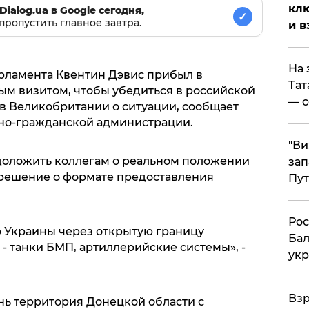
клю
Dialog.ua в Google сегодня,
✓
пропустить главное завтра.
и в
На 
рламента Квентин Дэвис прибыл в
Тат
ым визитом, чтобы убедиться в российской
— с
 в Великобритании о ситуации, сообщает
нно-гражданской администрации.
"Ви
доложить коллегам о реальном положении
зап
о решение о формате предоставления
Пут
​Ро
ю Украины через открытую границу
Бал
- танки БМП, артиллерийские системы», -
укр
.
​Вз
нь территория Донецкой области с