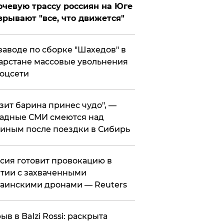
чевую трассу россиян на Юге
зрывают "все, что движется"
заводе по сборке "Шахедов" в
арстане массовые увольнения
оцсети
зит барина принес чудо", —
адные СМИ смеются над
иным после поездки в Сибирь
ссия готовит провокацию в
тии с захваченными
аинскими дронами — Reuters
рыв в Balzi Rossi: раскрыта