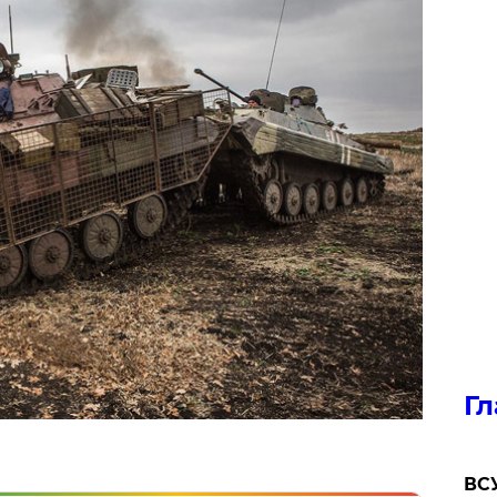
Гл
ВСУ