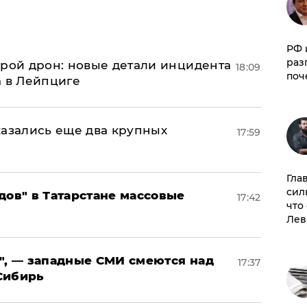
РФ 
раз
орой дрон: новые детали инцидента
18:09
поч
а в Лейпциге
тказались еще два крупных
17:59
Гла
сил
дов" в Татарстане массовые
17:42
что
Лев
", — западные СМИ смеются над
17:37
Сибирь