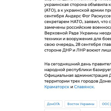
украинская сторона объявила
(АТО), а к украинской армии п
сентября Андерс Фог Расмуссе
секретарем НАТО, заявил, что 
замечены российские военнос
Верховной Раде Украины неодн
техники и вооружения для бое
свою очередь, 28 сентября гла
стороне ДНР и ЛНР воюют лиш
На сегодняшний день правите
народной республики базируе
Официальная администрация Д
территории трех городов Доне
Краматорск
и
Славянск.
ДонОГА
Восток Украины
ООС 