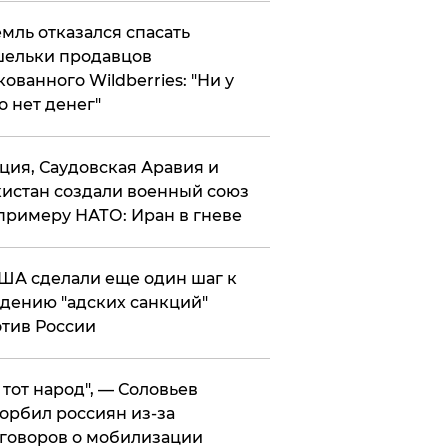
мль отказался спасать
ельки продавцов
кованного Wildberries: "Ни у
о нет денег"
ция, Саудовская Аравия и
истан создали военный союз
примеру НАТО: Иран в гневе
ША сделали еще один шаг к
дению "адских санкций"
тив России
е тот народ", — Соловьев
орбил россиян из-за
говоров о мобилизации