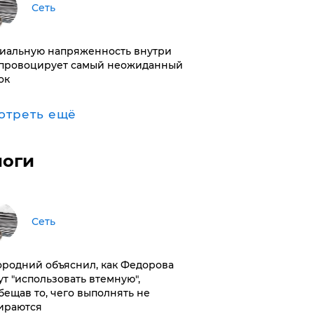
Сеть
иальную напряженность внутри
провоцирует самый неожиданный
ок
отреть ещё
логи
Сеть
ородний объяснил, как Федорова
ут "использовать втемную",
бещав то, чего выполнять не
ираются