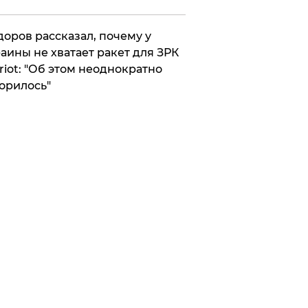
оров рассказал, почему у
аины не хватает ракет для ЗРК
riot: "Об этом неоднократно
орилось"