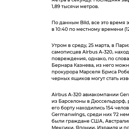
1,89 тысячи метров.
По данным Bild, все это время
в 10:40 по местному времени (1
Утром в среду, 25 марта, в Па
самописцев Airbus A-320, нахо
повреждения, однако, по слов
Бернара Казнева, из него мож
прокурора Марселя Бриса Роб
черных ящиков могут стать изв
Airbus А-320 авиакомпании Ger
из Барселоны в Дюссельдорф, р
его борту находились 154 челов
Germanwings, среди них 72 нем
были граждане США, Австралии
Мексики, Японии, Израиля и п