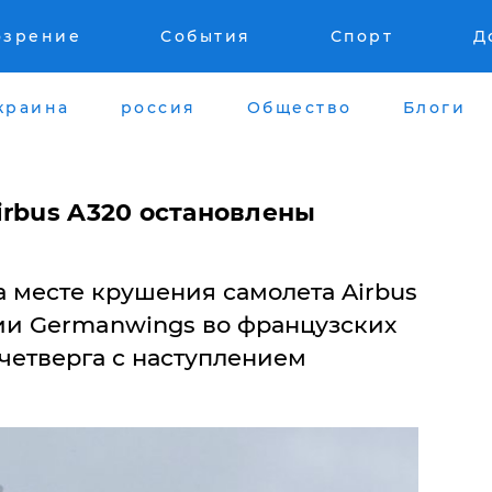
озрение
События
Спорт
Д
краина
россия
Общество
Блоги
irbus A320 остановлены
 месте крушения самолета Airbus
ии Germanwings во французских
четверга с наступлением