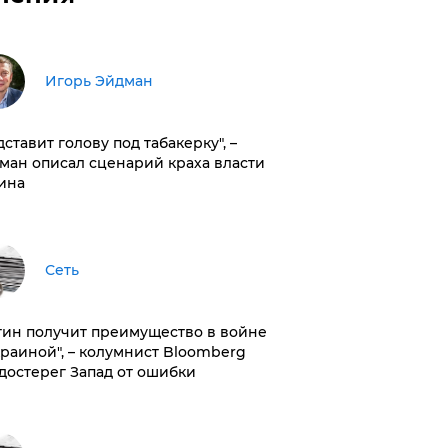
Игорь Эйдман
дставит голову под табакерку", –
ман описал сценарий краха власти
ина
Сеть
тин получит преимущество в войне
краиной", – колумнист Bloomberg
достерег Запад от ошибки