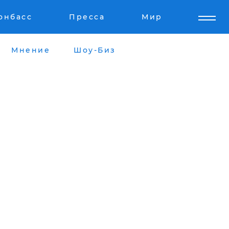
онбасс
Пресса
Мир
Мнение
Шоу-Биз