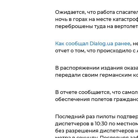
Ожидается, что работа спасател
ночь в горах на месте катастр
переброшены туда на вертолет
Как сообщал Dialog.ua ранее
, 
отчет о том, что происходило с
В распоряжении издания оказа
передали своим германским к
В отчете сообщается, что само
обеспечения полетов гражданс
Последний раз пилоты подтве
диспетчеров в 10:30 по местном
без разрешения диспетчеров на
метра в секунду. Последняя з