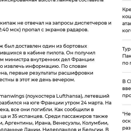
Кре
кош
 экипаж не отвечал на запросы диспетчеров и
ата
2:40 мск) пропал с экранов радаров.
ког
риж был доставлен один из бортовых
Тур
дившихся в кабине пилота. Он получил
Пак
ам министра внутренних дел Франции
по 
но извлечь информацию. По словам
ена, первые результаты расшифровки
естны в этот же день вечером.
В С
вве
про
manwings (лоукостера Lufthansa), летевший
азбился на юге Франции утром 24 марта. На
ека, все они погибли. Как сообщили в
​"Н
ца и 35 испанцев. Среди пассажиров также
оск
, Аргентины, Ирана, Венесуэлы, Колумбии,
раз
одданные Дании, Нидерландов и Бельгии. В