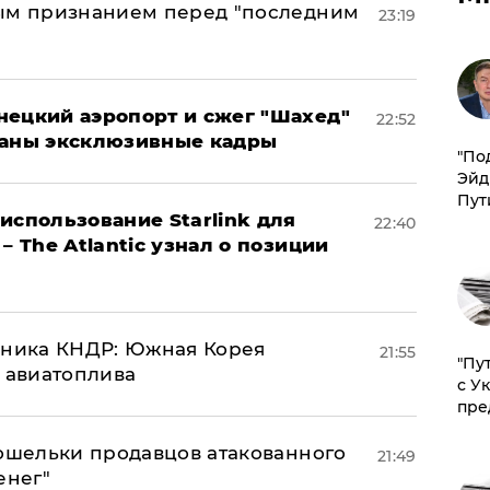
ным признанием перед "последним
23:19
нецкий аэропорт и сжег "Шахед"
22:52
ваны эксклюзивные кадры
​"По
Эйд
Пут
использование Starlink для
22:40
– The Atlantic узнал о позиции
юзника КНДР: Южная Корея
21:55
"Пу
н авиатоплива
с У
пре
кошельки продавцов атакованного
21:49
енег"