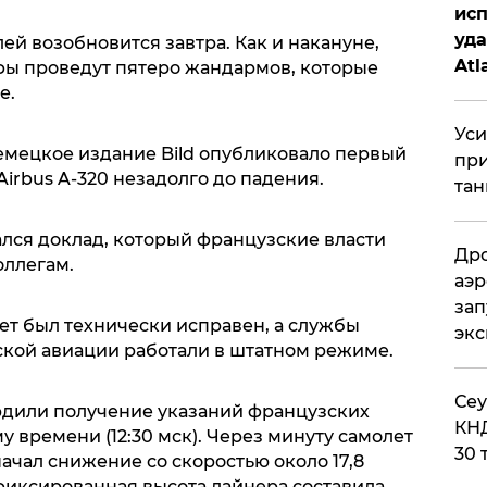
исп
уда
ей возобновится завтра. Как и накануне,
Atl
офы проведут пятеро жандармов, которые
би
е.
Уси
немецкое издание Bild опубликовало первый
при
 Airbus A-320 незадолго до падения.
тан
лся доклад, который французские власти
Дро
оллегам.
аэр
зап
лет был технически исправен, а службы
эк
кой авиации работали в штатном режиме.
​Се
рдили получение указаний французских
КНД
у времени (12:30 мск). Через минуту самолет
30 
чал снижение со скоростью около 17,8
афиксированная высота лайнера составила