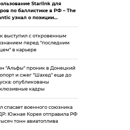
ользование Starlink для
ров по баллистике в РФ – The
antic узнал о позиции
знесмена
к выступил с откровенным
знанием перед "последним
цем" в карьере
н "Альфы" проник в Донецкий
опорт и сжег "Шахед" еще до
уска: опубликованы
склюзивные кадры
ул спасает военного союзника
Р: Южная Корея отправила РФ
тысяч тонн авиатоплива