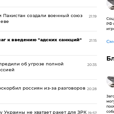
 и Пакистан создали военный союз
21:19
Соц
неве
РФ 
игр
аг к введению "адских санкций"
21:15
См
Б
предили об угрозе полной
20:35
оссией
 оскорбил россиян из-за разговоров
20:28
Заг
мог
поо
соб
у Украины не хватает ракет для ЗРК
19:57