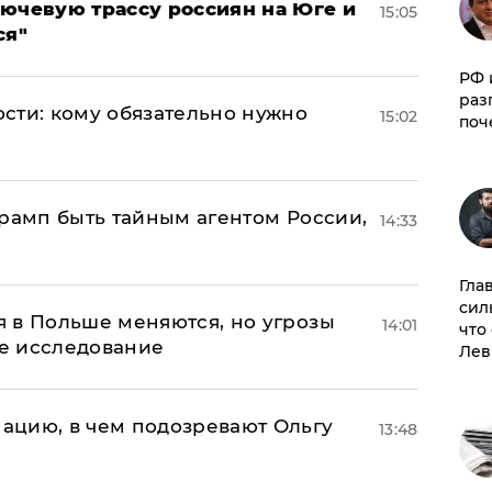
лючевую трассу россиян на Юге и
15:05
ся"
РФ 
раз
сти: кому обязательно нужно
15:02
поч
Трамп быть тайным агентом России,
14:33
Гла
сил
 в Польше меняются, но угрозы
14:01
что
ое исследование
Лев
ацию, в чем подозревают Ольгу
13:48