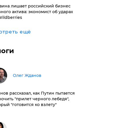
раина лишает российский бизнес
вного актива: экономист об ударах
Wildberries
отреть ещё
логи
Олег Жданов
нов рассказал, как Путин пытается
рочить "прилет черного лебедя",
орый "готовится ко взлету"