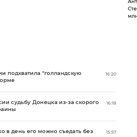
Ант
Сте
млн
ии подхватила "голландскую
16:20
форме
сии судьбу Донецка из-за скорого
16:18
раины
ко в день его можно съедать без
15:57