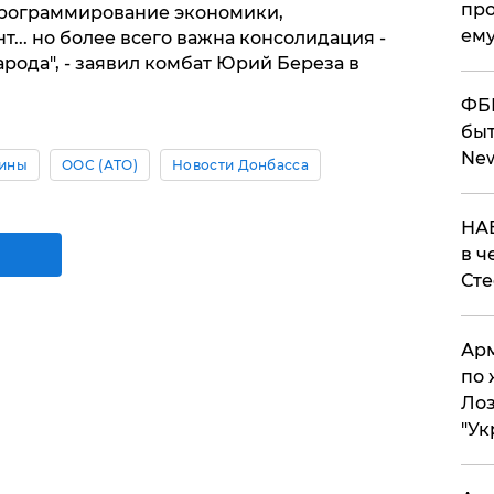
про
программирование экономики,
ему
.. но более всего важна консолидация -
арода", - заявил комбат Юрий Береза в
ФБР
быт
Ne
аины
ООС (АТО)
Новости Донбасса
НАБ
в ч
Ст
Арм
по 
Лоз
"Ук