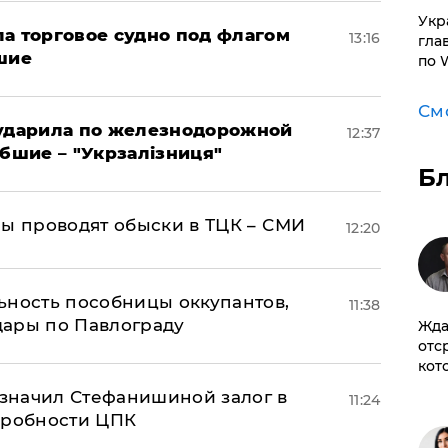
​Ук
а торговое судно под флагом
13:16
гла
шие
по 
См
 ударила по железнодорожной
12:37
ибшие – "Укрзалізниця"
Б
ны проводят обыски в ТЦК – СМИ
12:20
ьность пособницы оккупантов,
11:38
дары по Павлограду
Жда
отс
кот
значил Стефанишиной залог в
11:24
дробности ЦПК