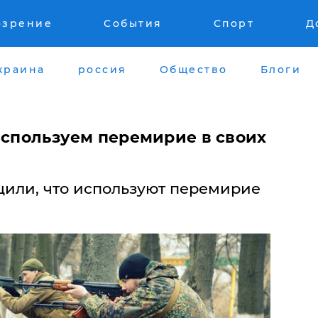
озрение
События
Спорт
Д
краина
россия
Общество
Блоги
используем перемирие в своих
щили, что используют перемирие