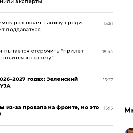
снили эксперты
ремль разгоняет панику среди
15:51
ит поддаваться
н пытается отсрочить "прилет
15:44
отовится ко взлету"
026–2027 годах: Зеленский
15:27
EYJA
ы из-за провала на фронте, но это
15:15
М
J