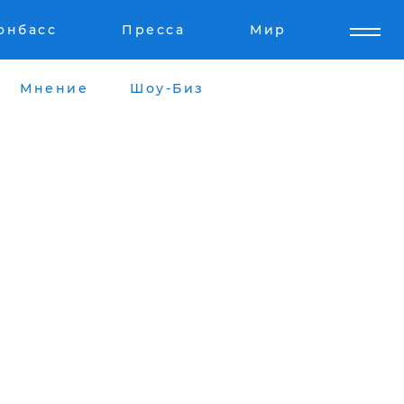
онбасс
Пресса
Мир
Мнение
Шоу-Биз