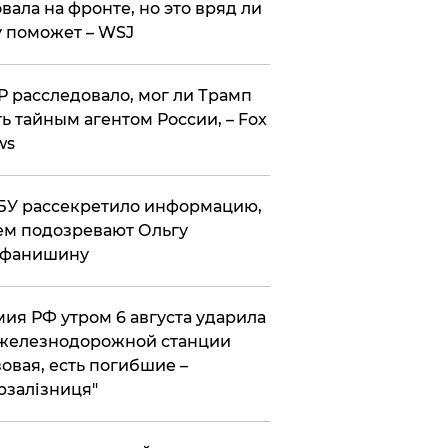
вала на фронте, но это вряд ли
 поможет – WSJ
 расследовало, мог ли Трамп
ь тайным агентом России, – Fox
ws
У рассекретило информацию,
ем подозревают Ольгу
ефанишину
ия РФ утром 6 августа ударила
железнодорожной станции
овая, есть погибшие –
рзалізниця"