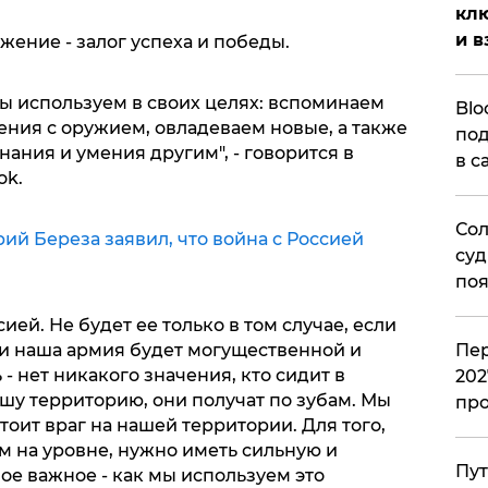
клю
и в
ение - залог успеха и победы.
ы используем в своих целях: вспоминаем
Blo
ния с оружием, овладеваем новые, а также
под
нания и умения другим", - говорится в
в с
ok.
Сол
й Береза заявил, что война с Россией
суд
поя
сией. Не будет ее только в том случае, если
Пер
ли наша армия будет могущественной и
- нет никакого значения, кто сидит в
202
ашу территорию, они получат по зубам. Мы
пр
тоит враг на нашей территории. Для того,
м на уровне, нужно иметь сильную и
Пут
е важное - как мы используем это