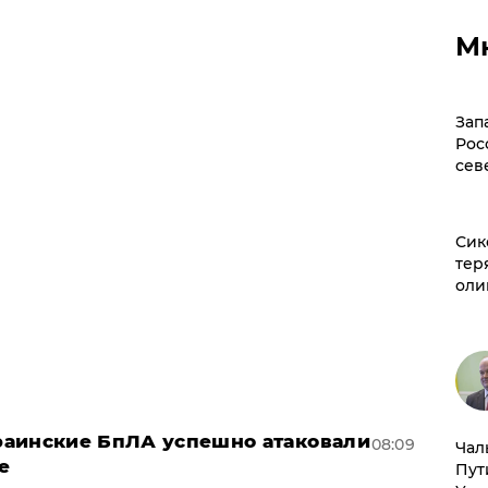
М
Зап
Рос
сев
Сик
тер
оли
краинские БпЛА успешно атаковали
08:09
Чал
е
Пут