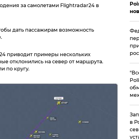
Poi
дения за самолетами Flightradar24 в
нов
чтобы дать пассажирам возможность
Фед
.
пер
при
рос
ar24 приводит примеры нескольких
ые отклонились на север от маршрута.
и по кругу.
​"В
Pol
об
ме
Зап
в Р
сев
уст