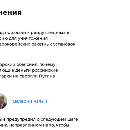
нения
ад призвали к рейду спецназа в
сию для уничтожения
ерокорейских ракетных установок
орский объяснил, почему
яющие деньги российские
гархи не свергли Путина
Валерий Чалый
ый предупредил о следующем шаге
ина, направленном на то, чтобы