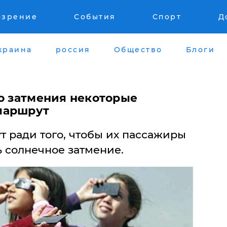
озрение
События
Спорт
Д
краина
россия
Общество
Блоги
го затмения некоторые
маршрут
 ради того, чтобы их пассажиры
 солнечное затмение.