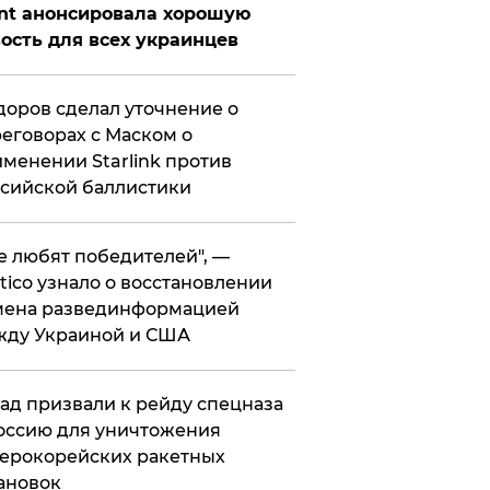
nt анонсировала хорошую
ость для всех украинцев
оров сделал уточнение о
еговорах с Маском о
менении Starlink против
сийской баллистики
се любят победителей", —
itico узнало о восстановлении
мена развединформацией
жду Украиной и США
ад призвали к рейду спецназа
оссию для уничтожения
ерокорейских ракетных
ановок