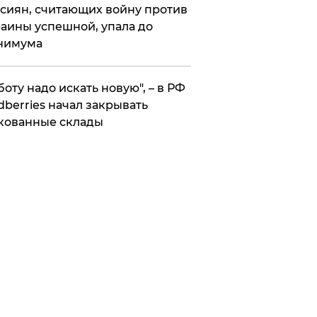
сиян, считающих войну против
аины успешной, упала до
нимума
боту надо искать новую", – в РФ
dberries начал закрывать
кованные склады