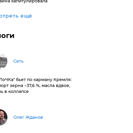
аина капитулировала
отреть ещё
логи
Сеть
оЛоЧКа" бьет по карману Кремля:
орт зерна −37,6 %, масла вдвое,
ль в коллапсе
Олег Жданов