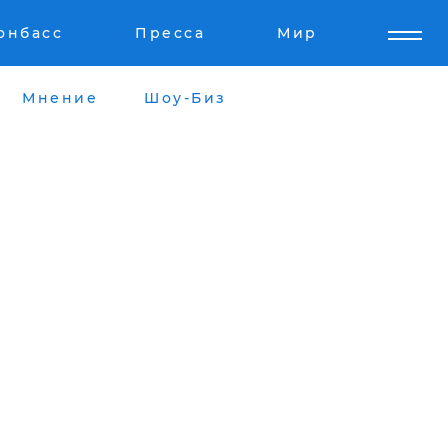
онбасс
Пресса
Мир
Мнение
Шоу-Биз