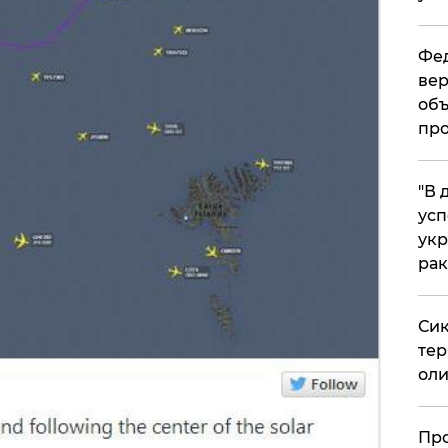
Фед
вер
объ
про
​"В
усп
укр
рак
Сик
тер
оли
​Пр