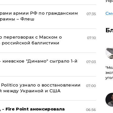
Укр
рами армии РФ по гражданским
См
07:35
краины – Флеш
Б
о переговорах с Маском о
07:10
в российской баллистики
- киевское "Динамо" сыграло 1-й
07:03
​"М
эксп
уго
 Politico узнало о восстановлении
07:00
й между Украиной и США
 - Fire Point анонсировала
06:56