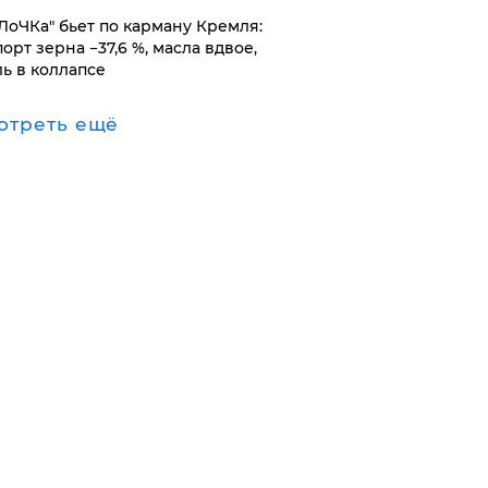
оЛоЧКа" бьет по карману Кремля:
орт зерна −37,6 %, масла вдвое,
ль в коллапсе
отреть ещё