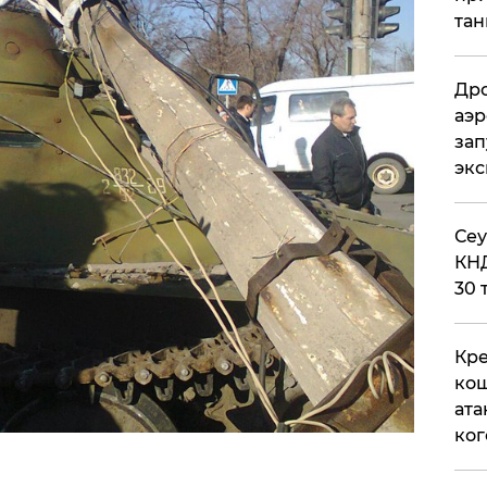
тан
Дро
аэр
зап
эк
​Се
КНД
30 
Кре
кош
ата
ког