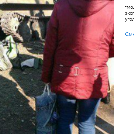
​"М
эксп
уго
См