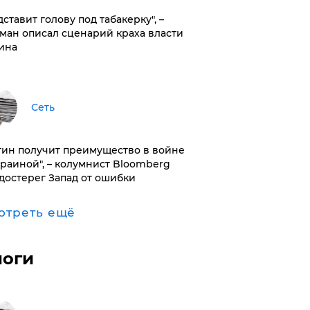
дставит голову под табакерку", –
ман описал сценарий краха власти
ина
Сеть
тин получит преимущество в войне
краиной", – колумнист Bloomberg
достерег Запад от ошибки
отреть ещё
логи