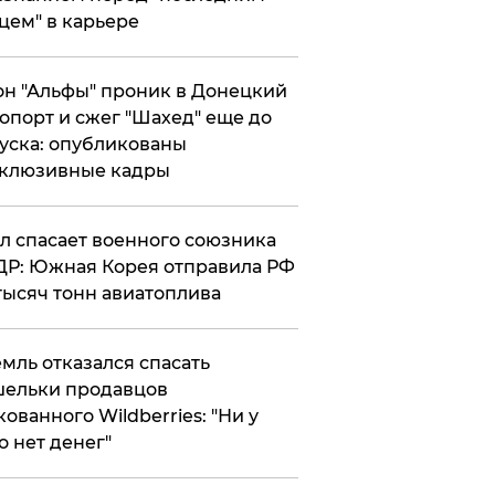
цем" в карьере
н "Альфы" проник в Донецкий
опорт и сжег "Шахед" еще до
уска: опубликованы
склюзивные кадры
ул спасает военного союзника
Р: Южная Корея отправила РФ
тысяч тонн авиатоплива
мль отказался спасать
ельки продавцов
кованного Wildberries: "Ни у
о нет денег"