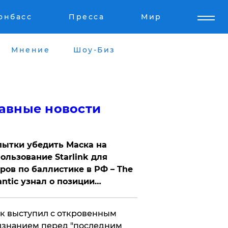
онбасс
Пресса
Мир
Мнение
Шоу-Биз
авные новости
ытки убедить Маска на
ользование Starlink для
ров по баллистике в РФ – The
antic узнал о позиции
знесмена
к выступил с откровенным
знанием перед "последним