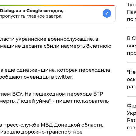
Тур
Dialog.ua в Google сегодня,
Пак
✓
пропустить главное завтра.
по 
В С
ласти украинские военнослужащие, в
вве
емашине десанта сбили насмерть 8-летнюю
про
ла еще одна женщина, которая переходила
​"Н
ообщают очевидцы в twitter.
оск
раз
стием ВСУ. На пешеходном переходе БТР
ерть. Людей уйма", - пишет пользователь
Фед
Укр
Pat
 пресс-службе МВД Донецкой области.
гов
роизошло дорожно-транспортное