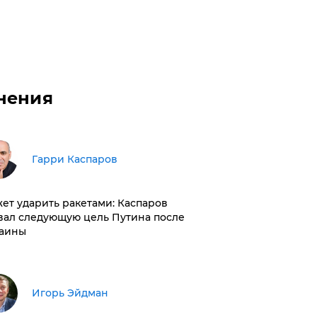
нения
Гарри Каспаров
ет ударить ракетами: Каспаров
вал следующую цель Путина после
аины
Игорь Эйдман