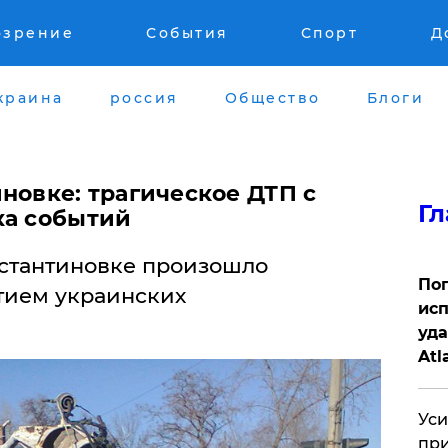
озрение
События
Спорт
Д
краина
россия
Общество
Блоги
новке: трагическое ДТП с
Гл
ка событий
онстантиновке произошло
Поп
стием украинских
исп
уда
Atl
би
Уси
при