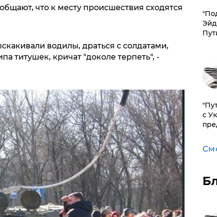
общают, что к месту происшествия сходятся
​"По
Эйд
Пут
скакивали водилы, драться с солдатами,
а титушек, кричат "доколе терпеть", -
"Пу
с У
пре
См
Б