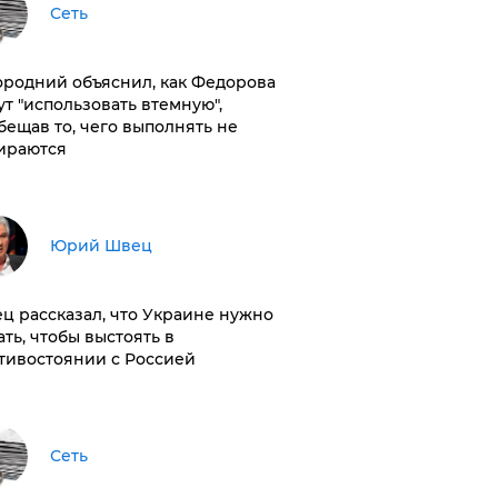
Сеть
ородний объяснил, как Федорова
ут "использовать втемную",
бещав то, чего выполнять не
ираются
Юрий Швец
ц рассказал, что Украине нужно
ать, чтобы выстоять в
тивостоянии с Россией
Сеть