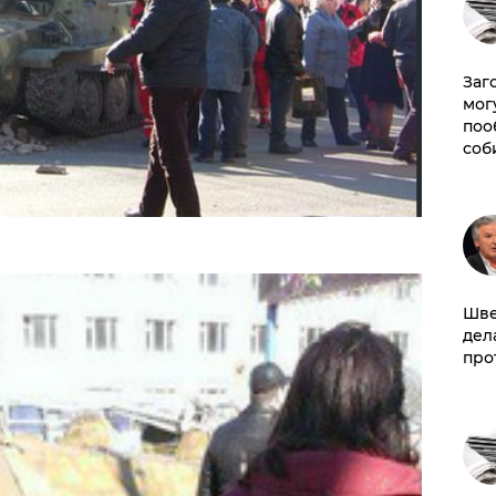
Заг
мог
поо
соб
Шве
дел
про