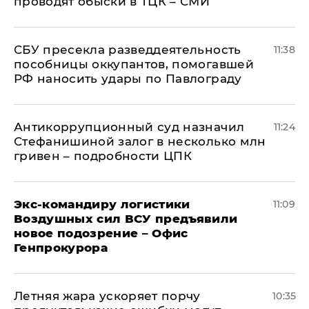
проводят обыски в ТЦК – СМИ
СБУ пресекла разведдеятельность
11:38
пособницы оккупантов, помогавшей
РФ наносить удары по Павлограду
Антикоррупционный суд назначил
11:24
Стефанишиной залог в несколько млн
гривен – подробности ЦПК
Экс-командиру логистики
11:09
Воздушных сил ВСУ предъявили
новое подозрение – Офис
Генпрокурора
Летняя жара ускоряет порчу
10:35