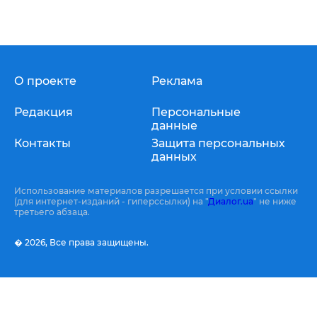
О проекте
Реклама
Редакция
Персональные
данные
Контакты
Защита персональных
данных
Использование материалов разрешается при условии ссылки
(для интернет-изданий - гиперссылки) на "
Диалог.ua
" не ниже
третьего абзаца.
� 2026,
Все права защищены.