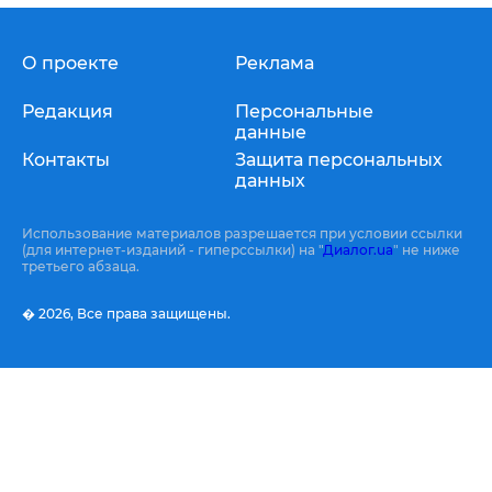
О проекте
Реклама
Редакция
Персональные
данные
Контакты
Защита персональных
данных
Использование материалов разрешается при условии ссылки
(для интернет-изданий - гиперссылки) на "
Диалог.ua
" не ниже
третьего абзаца.
� 2026,
Все права защищены.