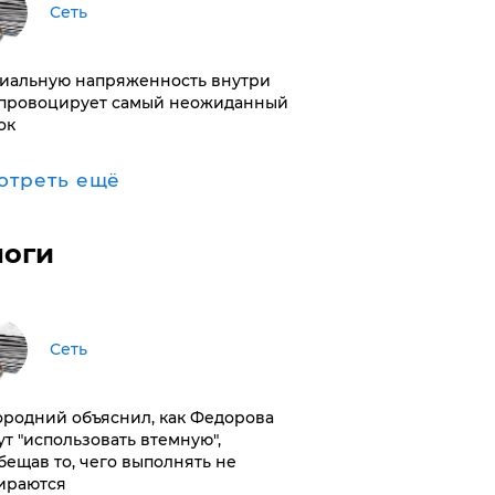
Сеть
иальную напряженность внутри
провоцирует самый неожиданный
ок
отреть ещё
логи
Сеть
ородний объяснил, как Федорова
ут "использовать втемную",
бещав то, чего выполнять не
ираются