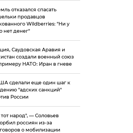
мль отказался спасать
ельки продавцов
кованного Wildberries: "Ни у
о нет денег"
ция, Саудовская Аравия и
истан создали военный союз
примеру НАТО: Иран в гневе
ША сделали еще один шаг к
дению "адских санкций"
тив России
е тот народ", — Соловьев
орбил россиян из-за
говоров о мобилизации