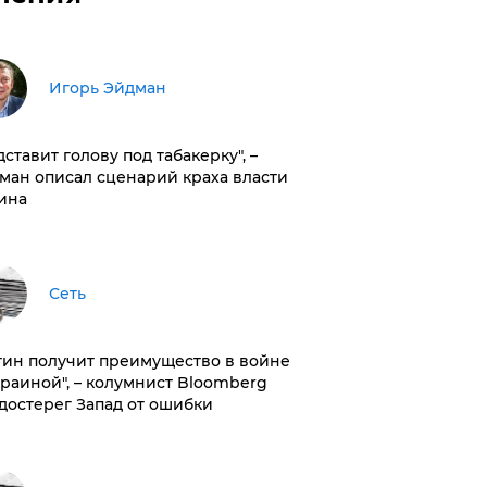
Игорь Эйдман
дставит голову под табакерку", –
ман описал сценарий краха власти
ина
Сеть
тин получит преимущество в войне
краиной", – колумнист Bloomberg
достерег Запад от ошибки