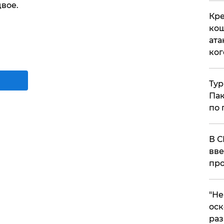
вое.
Кре
кош
ата
ког
Тур
Пак
по 
В С
вве
про
​"Н
оск
раз