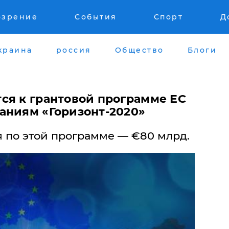
озрение
События
Спорт
Д
краина
россия
Общество
Блоги
тся к грантовой программе ЕС
аниям «Горизонт-2020»
по этой программе — €80 млрд.