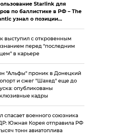
ользование Starlink для
ров по баллистике в РФ – The
antic узнал о позиции
знесмена
к выступил с откровенным
знанием перед "последним
цем" в карьере
н "Альфы" проник в Донецкий
опорт и сжег "Шахед" еще до
уска: опубликованы
склюзивные кадры
ул спасает военного союзника
Р: Южная Корея отправила РФ
тысяч тонн авиатоплива