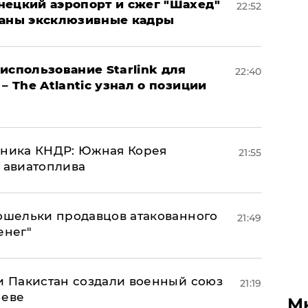
нецкий аэропорт и сжег "Шахед"
22:52
ваны эксклюзивные кадры
использование Starlink для
22:40
– The Atlantic узнал о позиции
юзника КНДР: Южная Корея
21:55
н авиатоплива
кошельки продавцов атакованного
21:49
енег"
 и Пакистан создали военный союз
21:19
неве
М