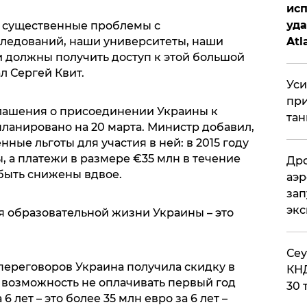
исп
уда
ть существенные проблемы с
ледований, наши университеты, наши
Atl
 должны получить доступ к этой большой
би
л Сергей Квит.
Уси
при
глашения о присоединении Украины к
тан
ланировано на 20 марта. Министр добавил,
ные льготы для участия в ней: в 2015 году
ы, а платежи в размере €35 млн в течение
Дро
быть снижены вдвое.
аэр
зап
эк
я образовательной жизни Украины – это
​Се
е переговоров Украина получила скидку в
КНД
т возможность не оплачивать первый год
30 
6 лет – это более 35 млн евро за 6 лет –