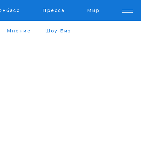
онбасс
Пресса
Мир
Мнение
Шоу-Биз