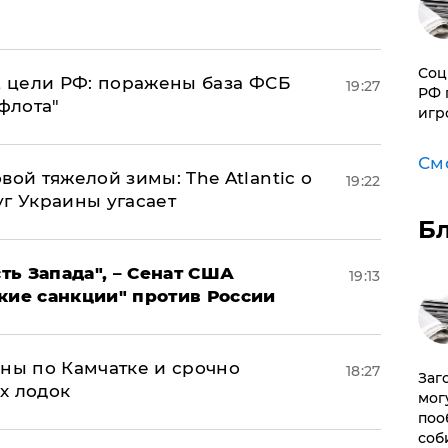
Соц
2 цели РФ: поражены база ФСБ
19:27
РФ 
флота"
игр
См
вой тяжелой зимы: The Atlantic о
19:22
г Украины угасает
Б
ь Запада", – Сенат США
19:13
кие санкции" против России
ины по Камчатке и срочно
18:27
Заг
х лодок
мог
поо
соб