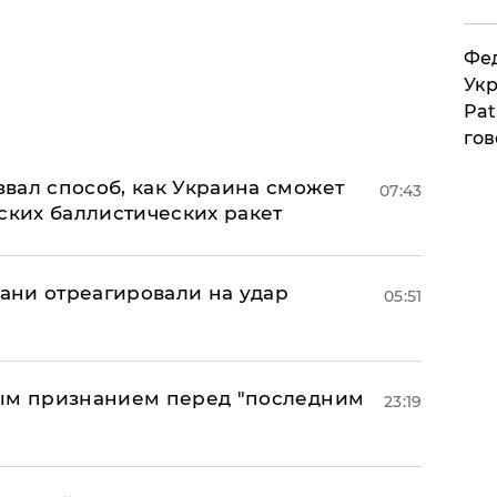
Фед
Укр
Pat
гов
вал способ, как Украина сможет
07:43
ских баллистических ракет
рани отреагировали на удар
05:51
ным признанием перед "последним
23:19