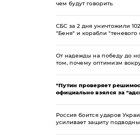
чем будут говорить
СБС за 2 дня уничтожили 10
"Беня" и корабли "теневого 
От надежды на победу до но
том, почему оптимизм вокру
"Путин проверяет решимост
официально взялся за "адс
Россия боится ударов Укра
усиливает защиту подводны