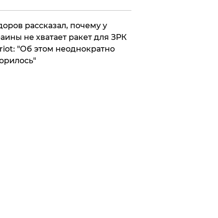
оров рассказал, почему у
аины не хватает ракет для ЗРК
riot: "Об этом неоднократно
орилось"