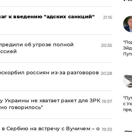
аг к введению "адских санкций"
21:15
​"По
предили об угрозе полной
20:35
Эйд
оссией
Пут
 оскорбил россиян из-за разговоров
20:28
"Пу
у Украины не хватает ракет для ЗРК
19:57
с У
тно говорилось"
пре
в Сербию на встречу с Вучичем – о
19:33