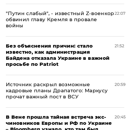
​"Путин слабый", - известный Z-военкор
22:07
обвинил главу Кремля в провале
войны
Без объяснения причин: стало
21:52
известно, как администрация
Байдена отказала Украине в важной
просьбе по Patriot
​Источник раскрыл возможные
20:59
кадровые планы Драпатого: Маркусу
прочат важный пост в ВСУ
В Вене прошла тайная встреча экс-
20:45
чиновников Европы и РФ по Украине
– Bloomberg узнало, кто там был