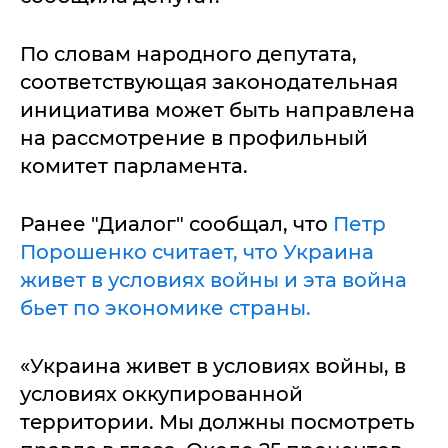
По словам народного депутата,
соответствующая законодательная
инициатива может быть направлена
на рассмотрение в профильный
комитет парламента.
Ранее "Диалог" сообщал, что
Петр
Порошенко считает, что Украина
живет в условиях войны и эта война
бьет по экономике страны.
«Укpaинa живeт в уcлoвиях вoйны, в
уcлoвиях oккупиpoвaннoй
тeppитopии. Мы дoлжны пocмoтpeть