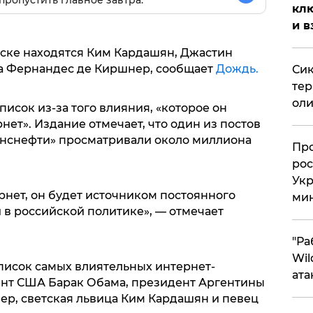
пропустить главное завтра.
клю
и в
иске находятся Ким Кардашян, Джастин
на Фернандес де Киршнер, сообщает
Дождь.
Сик
тер
оли
писок из-за того влияния, «которое он
нет». Издание отмечает, что один из постов
анснефти» просматривали около миллиона
​Пр
рос
Укр
ернет, он будет источником постоянного
ми
 в российской политике», — отмечает
"Ра
Wil
список самых влиятельных интернет-
ата
ент США Барак Обама, президент Аргентины
р, светская львица Ким Кардашян и певец