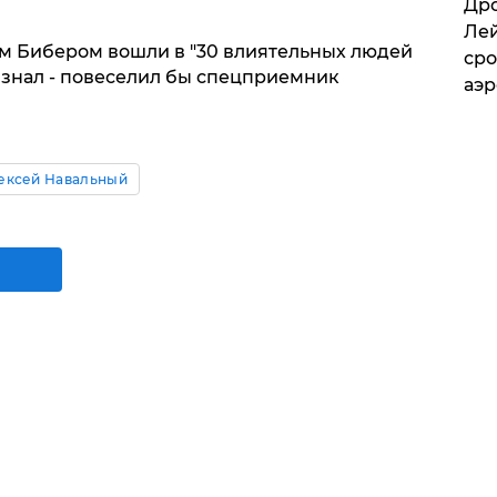
​Др
Лей
ом Бибером вошли в "30 влиятельных людей
сро
 знал - повеселил бы спецприемник
аэ
ексей Навальный