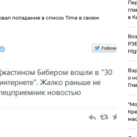
Пер
гла
в К
ал попадание в список Time в своем
Воз
РЭБ
Hig
Взр
о н
Гла
​"М
Кре
мас