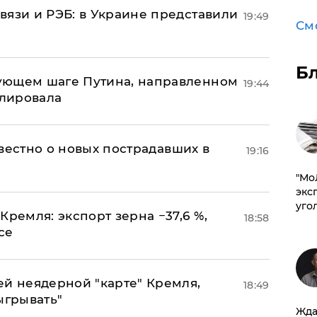
вязи и РЭБ: в Украине представили
19:49
См
Б
ующем шаге Путина, направленном
19:44
улировала
известно о новых пострадавших в
19:16
​"М
эксп
уго
Кремля: экспорт зерна −37,6 %,
18:58
се
ей неядерной "карте" Кремля,
18:49
ыгрывать"
Жда