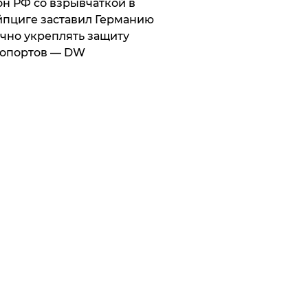
он РФ со взрывчаткой в
пциге заставил Германию
чно укреплять защиту
ропортов — DW