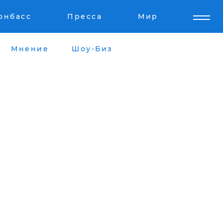
онбасс
Пресса
Мир
Мнение
Шоу-Биз