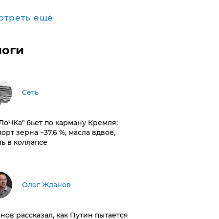
отреть ещё
логи
Сеть
оЛоЧКа" бьет по карману Кремля:
орт зерна −37,6 %, масла вдвое,
ль в коллапсе
Олег Жданов
нов рассказал, как Путин пытается