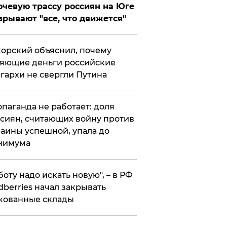
чевую трассу россиян на Юге
зрывают "все, что движется"
орский объяснил, почему
яющие деньги российские
гархи не свергли Путина
опаганда не работает: доля
сиян, считающих войну против
аины успешной, упала до
нимума
боту надо искать новую", – в РФ
dberries начал закрывать
кованные склады