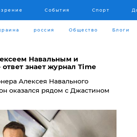
озрение
События
Спорт
Д
краина
россия
Общество
Блоги
лексеем Навальным и
 ответ знает журнал Time
нера Алексея Навального
о он оказался рядом с Джастином