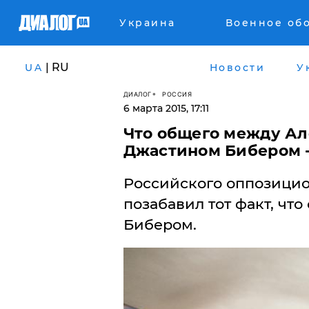
Украина
Военное об
| RU
UA
Новости
У
ДИАЛОГ
РОССИЯ
6 марта 2015, 17:11
Что общего между А
Джастином Бибером -
Российского оппозицио
позабавил тот факт, чт
Бибером.