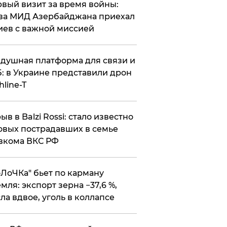
вый визит за время войны:
ва МИД Азербайджана приехал
иев с важной миссией
душная платформа для связи и
: в Украине представили дрон
hline-T
ыв в Balzi Rossi: стало известно
овых пострадавших в семье
вкома ВКС РФ
оЛоЧКа" бьет по карману
мля: экспорт зерна −37,6 %,
ла вдвое, уголь в коллапсе