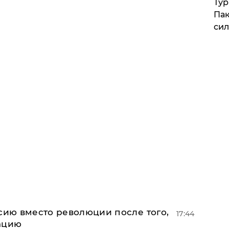
Тур
Пак
си
сию вместо революции после того,
17:44
ацию