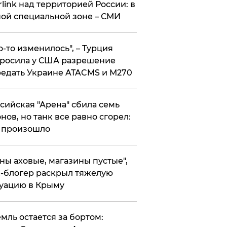
rlink над территорией России: в
ой специальной зоне – СМИ
то-то изменилось", – Турция
росила у США разрешение
едать Украине ATACMS и M270
ссийская "Арена" сбила семь
нов, но танк все равно сгорел:
 произошло
ены аховые, магазины пустые",
-блогер раскрыл тяжелую
уацию в Крыму
емль остается за бортом: