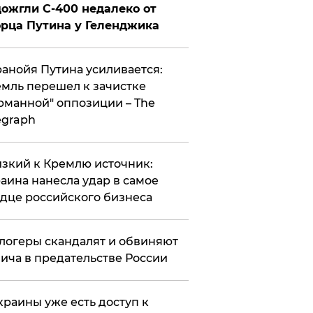
ожгли С-400 недалеко от
рца Путина у Геленджика
анойя Путина усиливается:
мль перешел к зачистке
рманной" оппозиции – The
egraph
зкий к Кремлю источник:
аина нанесла удар в самое
дце российского бизнеса
логеры скандалят и обвиняют
ича в предательстве России
краины уже есть доступ к