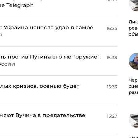
e Telegraph
Дик
: Украина нанесла удар в самое
рев
16:25
а
объ
ь против Путина его же "оружие",
15:38
оссии
Чер
лых кризиса, осенью будет
сце
15:33
раз
няют Вучича в предательстве
15:27