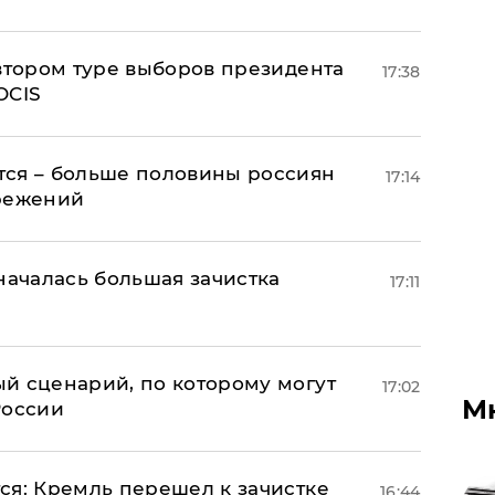
 втором туре выборов президента
17:38
OCIS
тся – больше половины россиян
17:14
ережений
началась большая зачистка
17:11
й сценарий, по которому могут
17:02
М
России
ся: Кремль перешел к зачистке
16:44