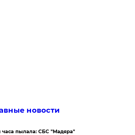
авные новости
 часа пылала: СБС "Мадяра"