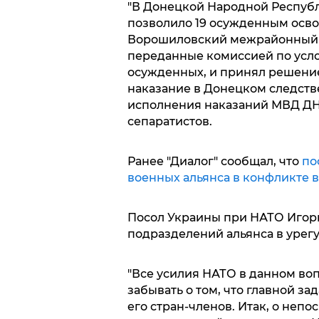
"В Донецкой Народной Республ
позволило 19 осужденным осво
Ворошиловский межрайонный с
переданные комиссией по усл
осужденных, и принял решение
наказание в Донецком следств
исполнения наказаний МВД ДНР"
сепаратистов.
Ранее "Диалог" сообщал, что
по
военных альянса в конфликте в
Посол Украины при НАТО Игорь
подразделений альянса в урег
"Все усилия НАТО в данном воп
забывать о том, что главной з
его стран-членов. Итак, о неп