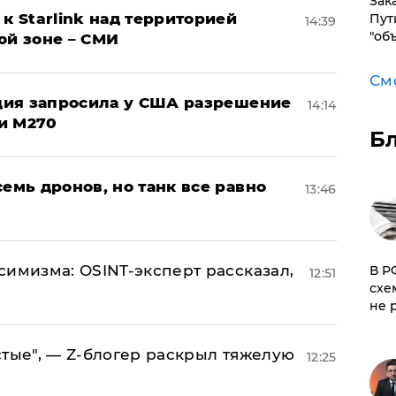
Зак
к Starlink над территорией
Пут
14:39
"об
ой зоне – СМИ
См
урция запросила у США разрешение
14:14
и M270
Б
семь дронов, но танк все равно
13:46
симизма: OSINT-эксперт рассказал,
​В 
12:51
схе
не 
стые", — Z-блогер раскрыл тяжелую
12:25