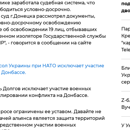
ике заработала судебная система, что
под
бодиться условно-досрочно.
дво
уд г.Донецка рассмотрел документы,
овно-досрочному освобождению
Пар
 об освобождении 19 лиц, отбывавших
Кре
енном изоляторе Государственной службы
, - говорится в сообщении на сайте
"ка
Tel
сол Украины при НАТО исключает участие
Бли
 Донбассе.
Укр
сер
 Долгов исключает участие военных
улировании конфликта на Донбассе.
Z-б
Вуч
росе ограничены ее уставом. Давайте не
адачей альянса является защита территорий
осредственном участии военных
У У