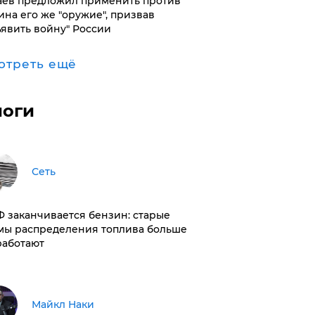
аев предложил применить против
ина его же "оружие", призвав
ъявить войну" России
отреть ещё
логи
Сеть
РФ заканчивается бензин: старые
мы распределения топлива больше
работают
Майкл Наки