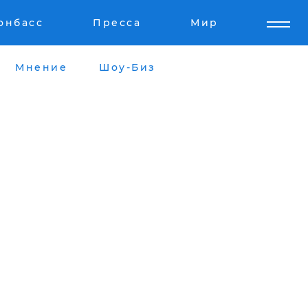
онбасс
Пресса
Мир
Мнение
Шоу-Биз