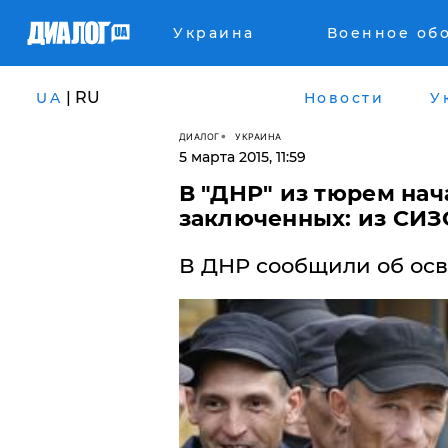
Украина
Военное об
| RU
UA
Новости
У
ДИАЛОГ
УКРАИНА
5 марта 2015, 11:59
В "ДНР" из тюрем на
заключенных: из СИЗ
В ДНР сообщили об ос