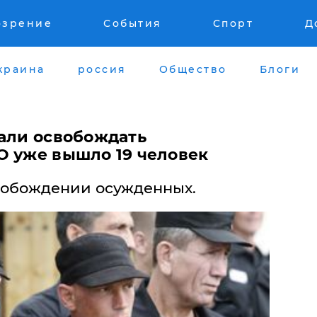
озрение
События
Спорт
Д
краина
россия
Общество
Блоги
чали освобождать
О уже вышло 19 человек
вобождении осужденных.