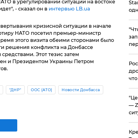
АТО в урегулировании ситуации на востоке
Sta
дет", - сказал он в
интервью LB.ua
одн
азвертывания кризисной ситуации в начале
​"Ч
артиру НАТО посетил премьер-министр
зап
ремя этого визита обеими сторонами было
пер
ти решения конфликта на Донбассе
средствами. Этот тезис затем
ен и Президентом Украины Петром
​Ро
ов.
дро
что
"ДНР"
ООС (АТО)
Новости Донбасса
​"Ц
— Z
сит
​Кр