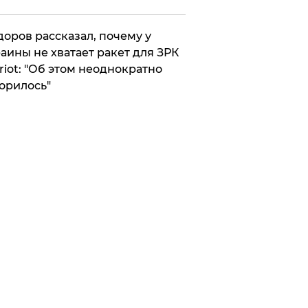
оров рассказал, почему у
аины не хватает ракет для ЗРК
riot: "Об этом неоднократно
орилось"