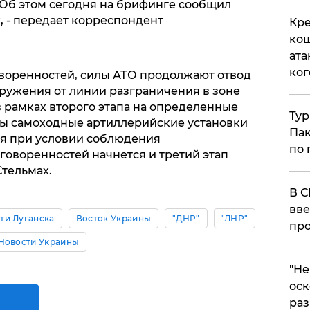
 Об этом сегодня на брифинге сообщил
, - передает корреспондент
Кре
кош
ата
ког
воренностей, силы АТО продолжают отвод
ружения от линии разграничения в зоне
в рамках второго этапа на определенные
Тур
ы самоходные артиллерийские установки
Пак
мя при условии соблюдения
по 
оворенностей начнется и третий этап
Стельмах.
В С
вве
ти Луганска
Восток Украины
"ДНР"
"ЛНР"
про
Новости Украины
​"Н
оск
раз