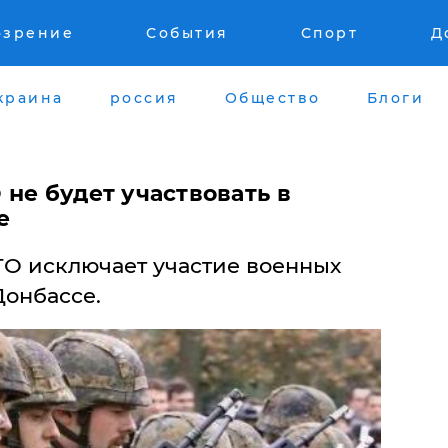
озрение
События
Спорт
Д
краина
россия
Общество
Блоги
не будет участвовать в
е
О исключает участие военных
Донбассе.