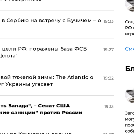
в Сербию на встречу с Вучичем – о
19:33
Соц
РФ 
игр
2 цели РФ: поражены база ФСБ
См
19:27
флота"
Б
вой тяжелой зимы: The Atlantic о
19:22
г Украины угасает
ь Запада", – Сенат США
19:13
кие санкции" против России
Заг
мог
поо
соб
ины по Камчатке и срочно