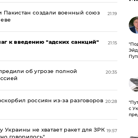
 и Пакистан создали военный союз
21:19
неве
аг к введению "адских санкций"
21:15
​"По
Эйд
Пут
предили об угрозе полной
20:35
оссией
 оскорбил россиян из-за разговоров
20:28
"Пу
с У
пре
у Украины не хватает ракет для ЗРК
19:57
тно говорилось"