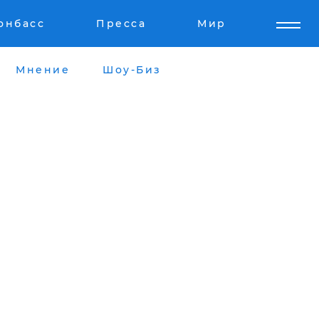
онбасс
Пресса
Мир
Мнение
Шоу-Биз