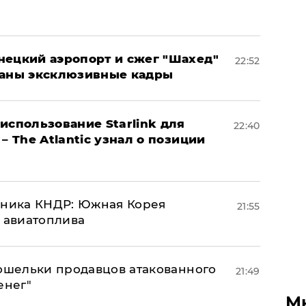
нецкий аэропорт и сжег "Шахед"
22:52
ваны эксклюзивные кадры
использование Starlink для
22:40
– The Atlantic узнал о позиции
юзника КНДР: Южная Корея
21:55
н авиатоплива
кошельки продавцов атакованного
21:49
енег"
М