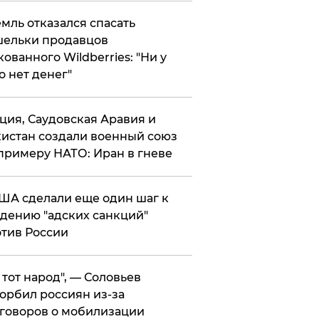
мль отказался спасать
ельки продавцов
кованного Wildberries: "Ни у
о нет денег"
ция, Саудовская Аравия и
истан создали военный союз
примеру НАТО: Иран в гневе
ША сделали еще один шаг к
дению "адских санкций"
тив России
е тот народ", — Соловьев
орбил россиян из-за
говоров о мобилизации