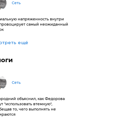
Сеть
иальную напряженность внутри
провоцирует самый неожиданный
ок
отреть ещё
логи
Сеть
ородний объяснил, как Федорова
ут "использовать втемную",
бещав то, чего выполнять не
ираются