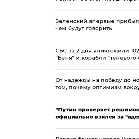
Зеленский впервые прибыл 
чем будут говорить
СБС за 2 дня уничтожили 10
"Беня" и корабли "теневого 
От надежды на победу до но
том, почему оптимизм вокру
"Путин проверяет решимост
официально взялся за "адс
Россия боится ударов Укра