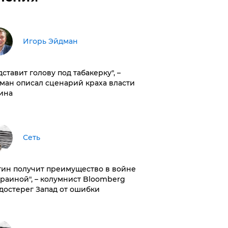
Игорь Эйдман
дставит голову под табакерку", –
ман описал сценарий краха власти
ина
Сеть
тин получит преимущество в войне
краиной", – колумнист Bloomberg
достерег Запад от ошибки