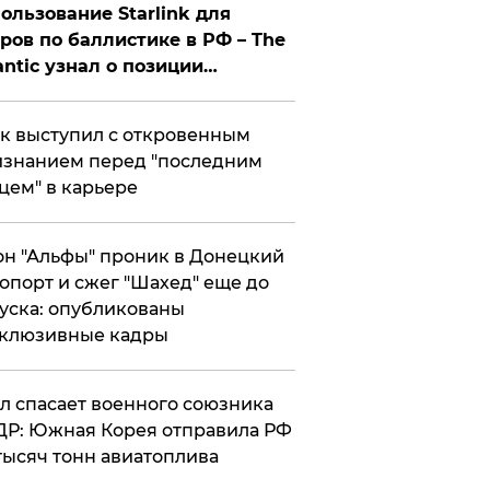
ользование Starlink для
ров по баллистике в РФ – The
antic узнал о позиции
знесмена
к выступил с откровенным
знанием перед "последним
цем" в карьере
н "Альфы" проник в Донецкий
опорт и сжег "Шахед" еще до
уска: опубликованы
склюзивные кадры
ул спасает военного союзника
Р: Южная Корея отправила РФ
тысяч тонн авиатоплива