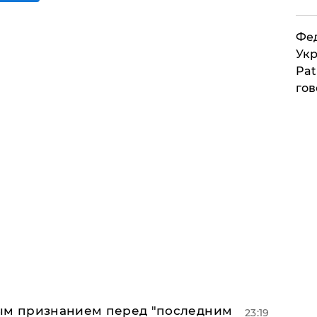
Фед
Укр
Pat
гов
ным признанием перед "последним
23:19