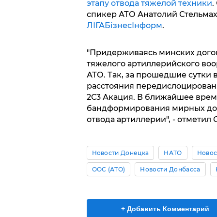
этапу отвода тяжелой техники
.
спикер АТО Анатолий Стельмах
ЛІГАБізнесІнформ
.
"Придерживаясь минских дого
тяжелого артиллерийского воо
АТО. Так, за прошедшие сутки 
расстояния передислоцирован
2С3 Акация. В ближайшее вре
бандформирования мирных дог
отвода артиллерии", - отметил 
Новости Донецка
НАТО
Новос
ООС (АТО)
Новости Донбасса
+ Добавить Комментарий