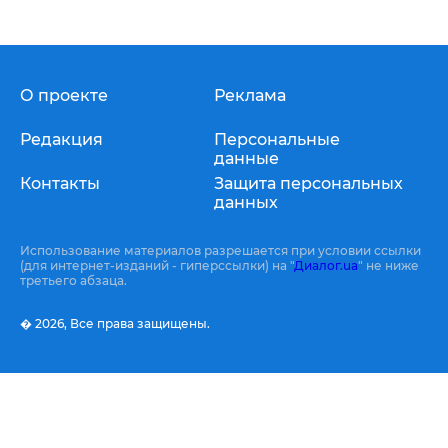
О проекте
Реклама
Редакция
Персональные
данные
Контакты
Защита персональных
данных
Использование материалов разрешается при условии ссылки
(для интернет-изданий - гиперссылки) на "
Диалог.ua
" не ниже
третьего абзаца.
� 2026,
Все права защищены.