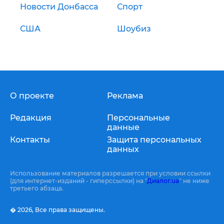
Новости Донбасса
Спорт
США
Шоубиз
О проекте
Реклама
Редакция
Персональные
данные
Контакты
Защита персональных
данных
Использование материалов разрешается при условии ссылки
(для интернет-изданий - гиперссылки) на "
Диалог.ua
" не ниже
третьего абзаца.
� 2026,
Все права защищены.